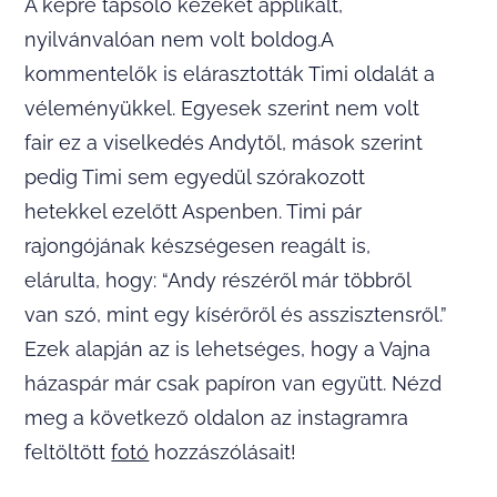
A képre tapsoló kezeket applikált,
nyilvánvalóan nem volt boldog.A
kommentelők is elárasztották Timi oldalát a
véleményükkel. Egyesek szerint nem volt
fair ez a viselkedés Andytől, mások szerint
pedig Timi sem egyedül szórakozott
hetekkel ezelőtt Aspenben. Timi pár
rajongójának készségesen reagált is,
elárulta, hogy: “Andy részéről már többről
van szó, mint egy kísérőről és asszisztensről.”
Ezek alapján az is lehetséges, hogy a Vajna
házaspár már csak papíron van együtt. Nézd
meg a következő oldalon az instagramra
feltöltött
fotó
hozzászólásait!