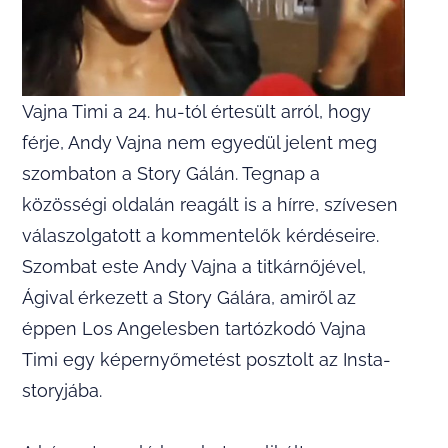
Vajna Timi a 24. hu-tól értesült arról, hogy
férje, Andy Vajna nem egyedül jelent meg
szombaton a Story Gálán. Tegnap a
közösségi oldalán reagált is a hírre, szívesen
válaszolgatott a kommentelők kérdéseire.
Szombat este Andy Vajna a titkárnőjével,
Ágival érkezett a Story Gálára, amiről az
éppen Los Angelesben tartózkodó Vajna
Timi egy képernyőmetést posztolt az Insta-
storyjába.