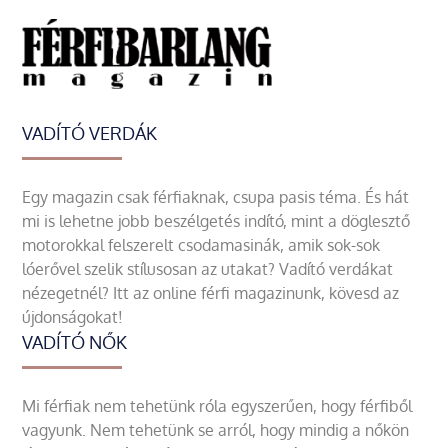
VADÍTÓ VERDÁK
Egy magazin csak férfiaknak, csupa pasis téma. És hát
mi is lehetne jobb beszélgetés indító, mint a döglesztő
motorokkal felszerelt csodamasinák, amik sok-sok
lóerővel szelik stílusosan az utakat? Vadító verdákat
nézegetnél? Itt az online férfi magazinunk, kövesd az
újdonságokat!
VADÍTÓ NŐK
Mi férfiak nem tehetünk róla egyszerűen, hogy férfiből
vagyunk. Nem tehetünk se arról, hogy mindig a nőkön