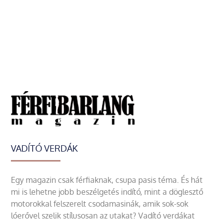
VADÍTÓ VERDÁK
Egy magazin csak férfiaknak, csupa pasis téma. És hát
mi is lehetne jobb beszélgetés indító, mint a döglesztő
motorokkal felszerelt csodamasinák, amik sok-sok
lóerővel szelik stílusosan az utakat? Vadító verdákat