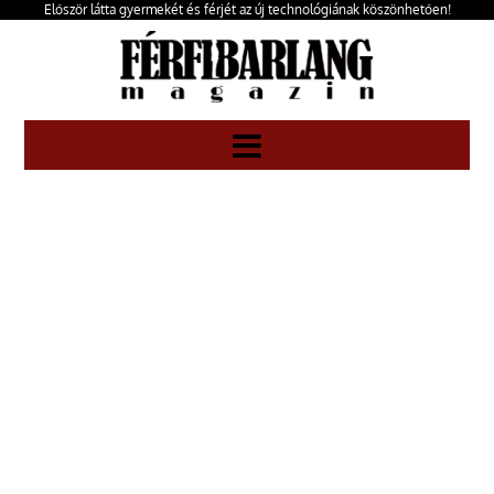
Először látta gyermekét és férjét az új technológiának köszönhetően!