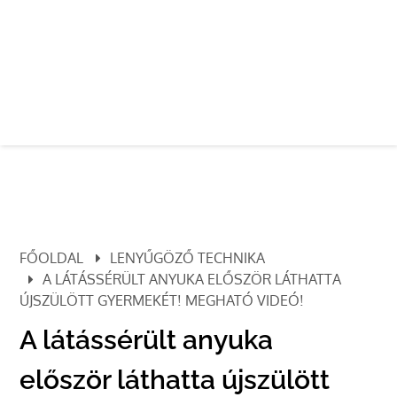
FŐOLDAL
LENYŰGÖZŐ TECHNIKA
A LÁTÁSSÉRÜLT ANYUKA ELŐSZÖR LÁTHATTA
ÚJSZÜLÖTT GYERMEKÉT! MEGHATÓ VIDEÓ!
A látássérült anyuka
először láthatta újszülött