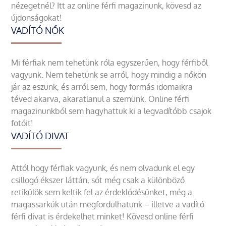
nézegetnél? Itt az online férfi magazinunk, kövesd az
újdonságokat!
VADÍTÓ NŐK
Mi férfiak nem tehetünk róla egyszerűen, hogy férfiből
vagyunk. Nem tehetünk se arról, hogy mindig a nőkön
jár az eszünk, és arról sem, hogy formás idomaikra
téved akarva, akaratlanul a szemünk. Online férfi
magazinunkból sem hagyhattuk ki a legvadítóbb csajok
fotóit!
VADÍTÓ DIVAT
Attól hogy férfiak vagyunk, és nem olvadunk el egy
csillogó ékszer láttán, sőt még csak a különböző
retikülök sem keltik fel az érdeklődésünket, még a
magassarkúk után megfordulhatunk – illetve a vadító
férfi divat is érdekelhet minket! Kövesd online férfi