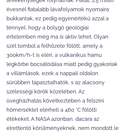
tevékenységek folyhatnak. Fiatal, 2,5 millió
évesnél fiatalabb lávafolyamok nyomaira
bukkantak, ez pedig egyenértékű azzal a
ténnyel, hogy a bolygó geológiai
értelemben még ma is aktív lehet. Olyan
szél tombol a felhőzete fölött, amely a
300km/h-t is eléri, a vulkanikus hamu
légkörbe bocsátódása miatt pedig gyakoriak
a villámlások, ezek a nappali oldalon
sűrűbben tapasztalhatók, s az alacsony
szélességi körök közelében. Az
üvegházhatás következtében a felszíni
hőmérséklet elérheti a 460 °C fölötti
étékeket. A NASA azonban, dacára az
elrettentő körülményeknek, nem mondott le