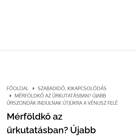
FŐOLDAL
SZABADIDŐ, KIKAPCSOLÓDÁS
MÉRFÖLDKŐ AZ ŰRKUTATÁSBAN? ÚJABB
ŰRSZONDÁK INDULNAK ÚTJÚKRA A VÉNUSZ FELÉ
Mérföldkő az
űrkutatásban? Újabb