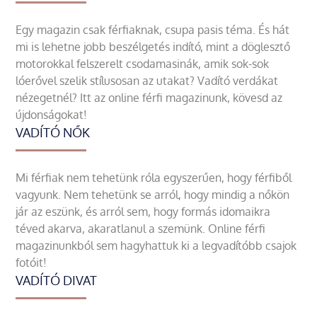
Egy magazin csak férfiaknak, csupa pasis téma. És hát
mi is lehetne jobb beszélgetés indító, mint a döglesztő
motorokkal felszerelt csodamasinák, amik sok-sok
lóerővel szelik stílusosan az utakat? Vadító verdákat
nézegetnél? Itt az online férfi magazinunk, kövesd az
újdonságokat!
VADÍTÓ NŐK
Mi férfiak nem tehetünk róla egyszerűen, hogy férfiből
vagyunk. Nem tehetünk se arról, hogy mindig a nőkön
jár az eszünk, és arról sem, hogy formás idomaikra
téved akarva, akaratlanul a szemünk. Online férfi
magazinunkból sem hagyhattuk ki a legvadítóbb csajok
fotóit!
VADÍTÓ DIVAT