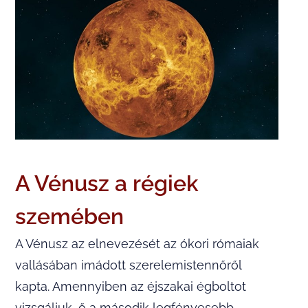
A Vénusz a régiek
szemében
A Vénusz az elnevezését az ókori rómaiak
vallásában imádott szerelemistennőről
kapta. Amennyiben az éjszakai égboltot
vizsgáljuk, ő a második legfényesebb