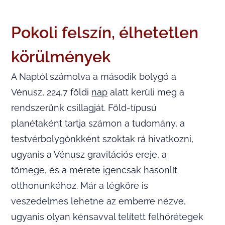
Pokoli felszín, élhetetlen
körülmények
A Naptól számolva a második bolygó a
Vénusz, 224,7 földi
nap
alatt kerüli meg a
rendszerünk csillagját. Föld-típusú
planétaként tartja számon a tudomány, a
testvérbolygónkként szoktak rá hivatkozni,
ugyanis a Vénusz gravitációs ereje, a
tömege, és a mérete igencsak hasonlít
otthonunkéhoz. Már a légköre is
veszedelmes lehetne az emberre nézve,
ugyanis olyan kénsavval telített felhőrétegek