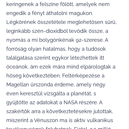
keringenek a felszíne fölött, amelyek nem
engedik a fényt áthatolni magukon.
Légkörének összetétele meglehetősen sűrű,
leginkább szén-dioxidból tevődik össze, a
nyomás a mi bolygónkénak 92-szerese. A
forróság olyan hatalmas, hogy a tudósok
találgatása szerint egykor létezhettek itt
óceánok, ám ezek mára mind elpárologtak a
hőség következtében. Feltérképezése a
Magellan űrszonda érdeme, amely négy
éven keresztül vizsgálta a planétát, s
gyűjtötte az adatokat a NASA részére. A
szakértők arra a következtetésekre jutottak,
miszerint a Vénuszon ma is aktív vulkanikus