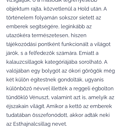
objektum rajta, közvetlenül a Hold után. A
történelem folyamán sokszor sietett az
emberek segítségére, leginkább az
utazókéra természetesen, hiszen
tájékozódási pontként funkcionált a világot
járók, s a felfedezők számára. Emiatt a
kalauzcsillagok kategóriájába sorolható. A
valójában egy bolygót az ókori görögök még
két külön égitestnek gondolták, ugyanis
különböző névvel illették a reggeli égbolton
tündöklő Vénuszt, valamint azt is, amelyik az
éjszakain világít. Amikor a kettő az emberek
tudatában összefonódott, akkor adták neki
az Esthajnalcsillag nevet.