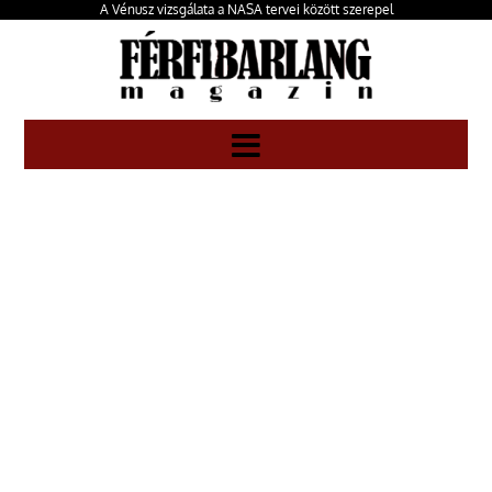
A Vénusz vizsgálata a NASA tervei között szerepel