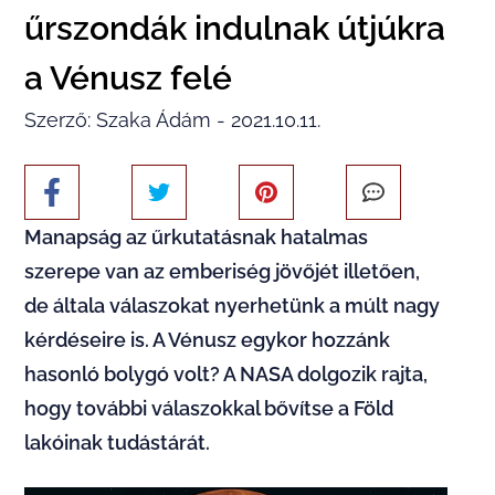
űrszondák indulnak útjúkra
a Vénusz felé
Szerző: Szaka Ádám - 2021.10.11.
Manapság az űrkutatásnak hatalmas
szerepe van az emberiség jövőjét illetően,
de általa válaszokat nyerhetünk a múlt nagy
kérdéseire is. A Vénusz egykor hozzánk
hasonló bolygó volt? A NASA dolgozik rajta,
hogy további válaszokkal bővítse a Föld
lakóinak tudástárát.