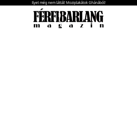
Ilyet még nem láttál! Moziplakátok Ghánából!