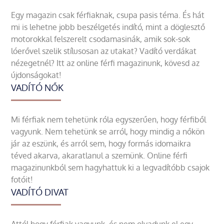
Egy magazin csak férfiaknak, csupa pasis téma. És hát
mi is lehetne jobb beszélgetés indító, mint a döglesztő
motorokkal felszerelt csodamasinák, amik sok-sok
lóerővel szelik stílusosan az utakat? Vadító verdákat
nézegetnél? Itt az online férfi magazinunk, kövesd az
újdonságokat!
VADÍTÓ NŐK
Mi férfiak nem tehetünk róla egyszerűen, hogy férfiből
vagyunk. Nem tehetünk se arról, hogy mindig a nőkön
jár az eszünk, és arról sem, hogy formás idomaikra
téved akarva, akaratlanul a szemünk. Online férfi
magazinunkból sem hagyhattuk ki a legvadítóbb csajok
fotóit!
VADÍTÓ DIVAT
Attól hogy férfiak vagyunk, és nem olvadunk el egy