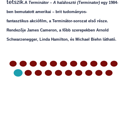
tetszik.
A
Terminátor – A halálosztó
(Terminator)
egy
198
4
-
ben bemutatott
amer
ikai
–
br
it
tudo
mányos-
fantasztikus
akciófilm, a Terminátor-sorozat első része.
Rendezője
James Ca
meron
, a főbb szerepekben
Arnold
Schwarzenegger
,
Linda Ha
milton
, és
Mic
hael Biehn
látható.
ELŐZŐ OLDAL
KÖVETKEZŐ OLDAL