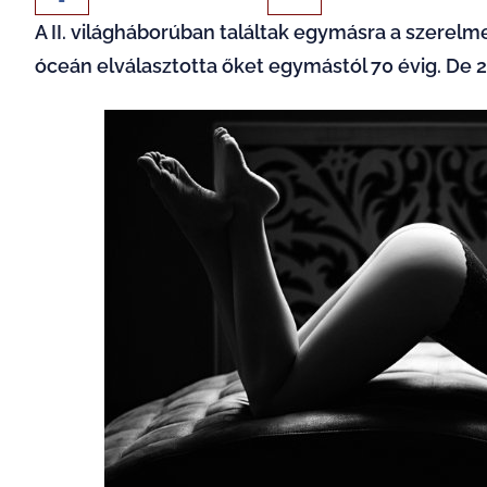
A II. világháborúban találtak egymásra a szerelm
óceán elválasztotta őket egymástól 70 évig. De 2