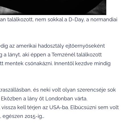
találkozott, nem sokkal a D-Day, a normandiai
dig az amerikai hadosztály ejtőernyőseként
eg a lányt, aki éppen a Temzénél találkozott
tt mentek csónakázni. Innentől kezdve mindig
raszállásban, és neki volt olyan szerencséje sok
t. Eközben a lány őt Londonban várta.
vissza kell térjen az USA-ba. Elbúcsúzni sem volt
, egészen 2015-ig…