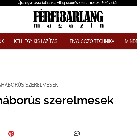
Újra egymásra találtak a világháborús szerelmesek. 70 év után!
ŐK
KELL EGY KIS LAZÍTÁS
LENYŰGÖZŐ TECHNIKA
MINDE
ÁGHÁBORÚS SZERELMESEK
ágháborús szerelmesek