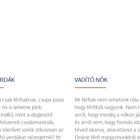
ERDÁK
VADÍTÓ NŐK
csak férfiaknak, csupa pasis
Mi férfiak nem tehetünk róla
 mi is lehetne jobb
hogy férfiből vagyunk. Nem 
indító, mint a döglesztő
arról, hogy mindig a nőkön já
felszerelt csodamasinák,
és arról sem, hogy formás id
 lóerővel szelik stílusosan az
téved akarva, akaratlanul a 
tó verdákat nézegetnél? Itt
Online férfi magazinunkból 