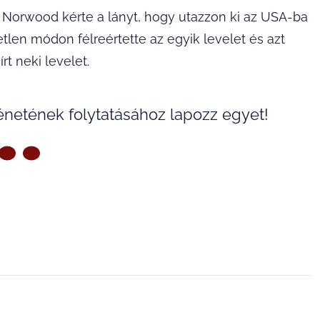
, Norwood kérte a lányt, hogy utazzon ki az USA-ba
tlen módon félreértette az egyik levelet és azt
rt neki levelet.
ténetének folytatásához lapozz egyet!
ZŐ OLDAL