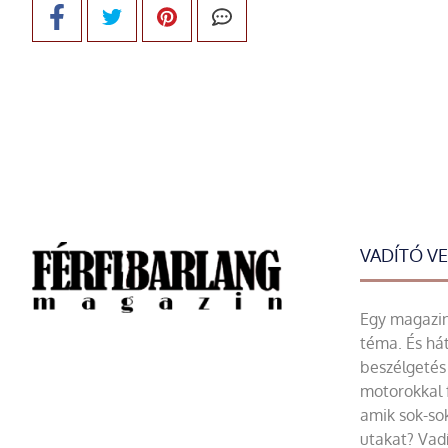
VADÍTÓ V
Egy magazin 
téma. És hát
beszélgetés 
motorokkal 
amik sok-sok
utakat? Vadí