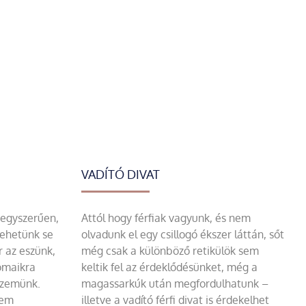
VADÍTÓ DIVAT
 egyszerűen,
Attól hogy férfiak vagyunk, és nem
tehetünk se
olvadunk el egy csillogó ékszer láttán, sőt
r az eszünk,
még csak a különböző retikülök sem
omaikra
keltik fel az érdeklődésünket, még a
szemünk.
magassarkúk után megfordulhatunk –
sem
illetve a vadító férfi divat is érdekelhet