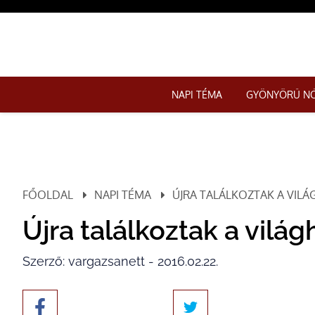
NAPI TÉMA
GYÖNYÖRŰ N
FŐOLDAL
NAPI TÉMA
ÚJRA TALÁLKOZTAK A VIL
Újra találkoztak a vil
Szerző: vargazsanett - 2016.02.22.