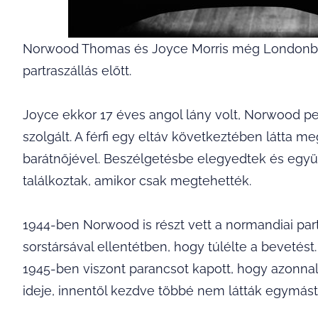
Norwood Thomas és Joyce Morris még Londonban 
partraszállás előtt.
Joyce ekkor 17 éves angol lány volt, Norwood pe
szolgált. A férfi egy eltáv következtében látta m
barátnőjével. Beszélgetésbe elegyedtek és együ
találkoztak, amikor csak megtehették.
1944-ben Norwood is részt vett a normandiai part
sorstársával ellentétben, hogy túlélte a bevetés
1945-ben viszont parancsot kapott, hogy azonnal 
ideje, innentől kezdve többé nem látták egymást