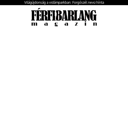
Világújdonság a vidámparkban: Forgószél nevű hínta