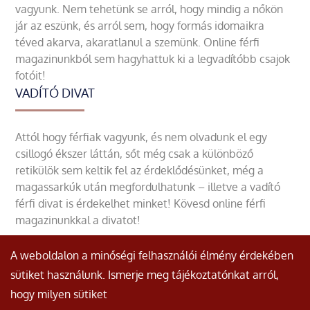
vagyunk. Nem tehetünk se arról, hogy mindig a nőkön
jár az eszünk, és arról sem, hogy formás idomaikra
téved akarva, akaratlanul a szemünk. Online férfi
magazinunkból sem hagyhattuk ki a legvadítóbb csajok
fotóit!
VADÍTÓ DIVAT
Attól hogy férfiak vagyunk, és nem olvadunk el egy
csillogó ékszer láttán, sőt még csak a különböző
retikülök sem keltik fel az érdeklődésünket, még a
magassarkúk után megfordulhatunk – illetve a vadító
férfi divat is érdekelhet minket! Kövesd online férfi
magazinunkkal a divatot!
A weboldalon a minőségi felhasználói élmény érdekében
sütiket használunk. Ismerje meg tájékoztatónkat arról,
hogy milyen sütiket
© Minden jog fenntartva.