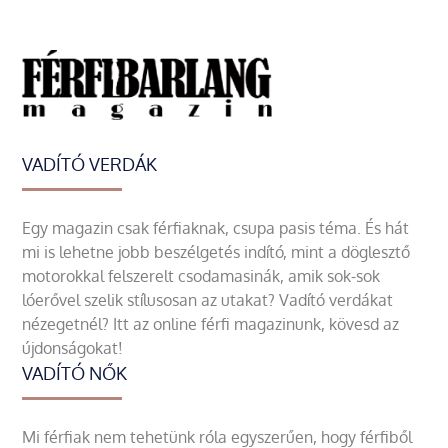
VADÍTÓ VERDÁK
Egy magazin csak férfiaknak, csupa pasis téma. És hát
mi is lehetne jobb beszélgetés indító, mint a döglesztő
motorokkal felszerelt csodamasinák, amik sok-sok
lóerővel szelik stílusosan az utakat? Vadító verdákat
nézegetnél? Itt az online férfi magazinunk, kövesd az
újdonságokat!
VADÍTÓ NŐK
Mi férfiak nem tehetünk róla egyszerűen, hogy férfiből