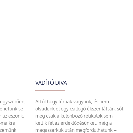
VADÍTÓ DIVAT
 egyszerűen,
Attól hogy férfiak vagyunk, és nem
tehetünk se
olvadunk el egy csillogó ékszer láttán, sőt
r az eszünk,
még csak a különböző retikülök sem
omaikra
keltik fel az érdeklődésünket, még a
szemünk.
magassarkúk után megfordulhatunk –