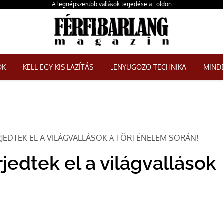
A legnépszerűbb vallások terjedése a Földön
ŐK
KELL EGY KIS LAZÍTÁS
LENYŰGÖZŐ TECHNIKA
MINDE
RJEDTEK EL A VILÁGVALLÁSOK A TÖRTÉNELEM SORÁN!
rjedtek el a világvallások