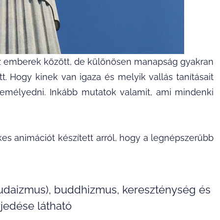
 az emberek között, de különösen manapság gyakran
. Hogy kinek van igaza és melyik vallás tanításait
mélyedni. Inkább mutatok valamit, ami mindenki
kes animációt készített arról, hogy a legnépszerűbb
(judaizmus), buddhizmus, kereszténység és
rjedése látható