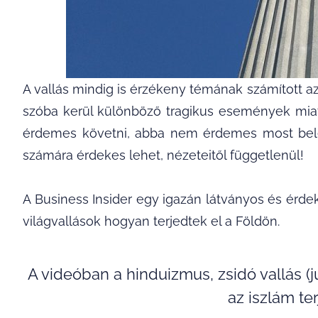
A vallás mindig is érzékeny témának számított
szóba kerül különböző tragikus események miatt
érdemes követni, abba nem érdemes most bele
számára érdekes lehet, nézeteitől függetlenül!
A Business Insider egy igazán látványos és érde
világvallások hogyan terjedtek el a Földön.
A videóban a hinduizmus, zsidó vallás 
az iszlám te