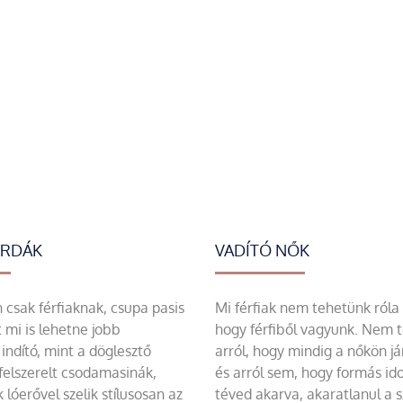
ERDÁK
VADÍTÓ NŐK
csak férfiaknak, csupa pasis
Mi férfiak nem tehetünk róla
 mi is lehetne jobb
hogy férfiből vagyunk. Nem 
indító, mint a döglesztő
arról, hogy mindig a nőkön já
felszerelt csodamasinák,
és arról sem, hogy formás id
 lóerővel szelik stílusosan az
téved akarva, akaratlanul a 