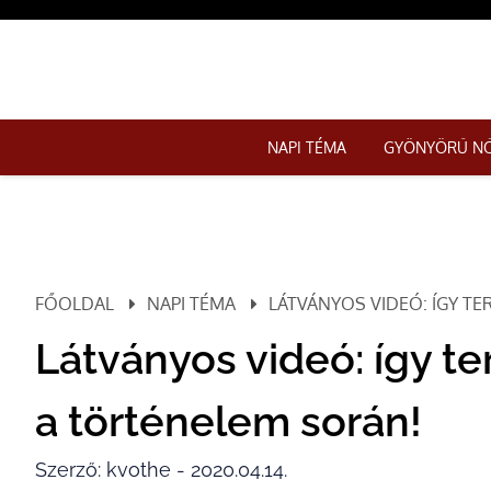
NAPI TÉMA
GYÖNYÖRŰ N
FŐOLDAL
NAPI TÉMA
LÁTVÁNYOS VIDEÓ: ÍGY TE
Látványos videó: így te
a történelem során!
Szerző: kvothe - 2020.04.14.