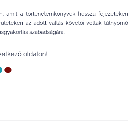
n, amit a történelemkönyvek hosszú fejezeteken
területeken az adott vallás követői voltak túlnyomó
ásgyakorlás szabadságára.
vetkező oldalon!
ZŐ OLDAL