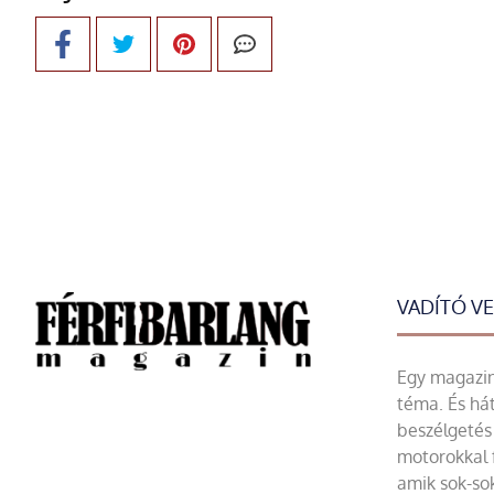
VADÍTÓ V
Egy magazin 
téma. És hát
beszélgetés 
motorokkal 
amik sok-sok