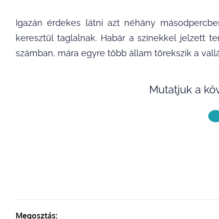
Igazán érdekes látni azt néhány másodpercbe
keresztül taglalnak. Habár a színekkel jelzett 
számban, mára egyre több állam törekszik a vall
Mutatjuk a kö
KÖVETKE
Megosztás: