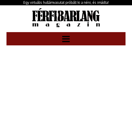
Egy virtuális hullámvasutat próbált ki a néni, és imádta!