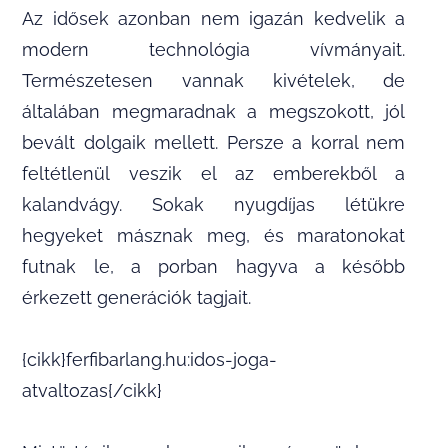
Az idősek azonban nem igazán kedvelik a
modern technológia vívmányait.
Természetesen vannak kivételek, de
általában megmaradnak a megszokott, jól
bevált dolgaik mellett. Persze a korral nem
feltétlenül veszik el az emberekből a
kalandvágy. Sokak nyugdíjas létükre
hegyeket másznak meg, és maratonokat
futnak le, a porban hagyva a később
érkezett generációk tagjait.
{cikk}ferfibarlang.hu:idos-joga-
atvaltozas{/cikk}