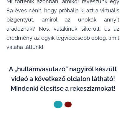
Mi történik azonban, amikor ráveszünk egy
89 éves nénit, hogy próbálja ki azt a virtuális
bizgentyűt, amiről az unokák annyit
áradoznak? Nos, valakinek sikerült, és az
eredmény az egyik legviccesebb dolog, amit
valaha láttunk!
A „hullámvasutazó” nagyiról készült
videó a következő oldalon látható!
Mindenki élesítse a rekeszizmokat!
KÖVETKEZŐ OLDAL