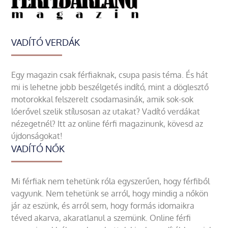
VADÍTÓ VERDÁK
Egy magazin csak férfiaknak, csupa pasis téma. És hát
mi is lehetne jobb beszélgetés indító, mint a döglesztő
motorokkal felszerelt csodamasinák, amik sok-sok
lóerővel szelik stílusosan az utakat? Vadító verdákat
nézegetnél? Itt az online férfi magazinunk, kövesd az
újdonságokat!
VADÍTÓ NŐK
Mi férfiak nem tehetünk róla egyszerűen, hogy férfiből
vagyunk. Nem tehetünk se arról, hogy mindig a nőkön
jár az eszünk, és arról sem, hogy formás idomaikra
téved akarva, akaratlanul a szemünk. Online férfi