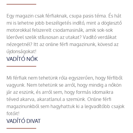
Egy magazin csak férfiaknak, csupa pasis téma. És hát
mi is lehetne jobb beszélgetés indító, mint a döglesztő
motorokkal felszerelt csodamasinák, amik sok-sok
lóerővel szelik stílusosan az utakat? Vadító verdákat
nézegetnél? Itt az online férfi magazinunk, kövesd az
újdonságokat!
VADÍTÓ NŐK
Mi férfiak nem tehetünk róla egyszerűen, hogy férfiből
vagyunk. Nem tehetünk se arról, hogy mindig a nőkön
jár az eszünk, és arról sem, hogy formás idomaikra
téved akarva, akaratlanul a szemünk. Online férfi
magazinunkból sem hagyhattuk ki a legvadítóbb csajok
fotóit!
VADÍTÓ DIVAT