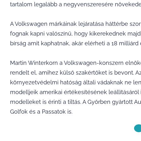
tartalom legalább a negyvenszeresére növekedet
A Volkswagen márkáinak lejáratása háttérbe szorul
fognak kapni valószínű, hogy kikerekednek maj
bírság amit kaphatnak, akár elérheti a 18 milliárd d
Martin Winterkorn a Volkswagen-konszern elnök
rendelt el, amihez külső szakértőket is bevont. 
környezetvédelmi hatóság általi vádaknak ne len
modelljeik amerikai értékesítésének leállításáról
modelleket is érinti a tiltás. A Győrben gyártott A
Golfok és a Passatok is.