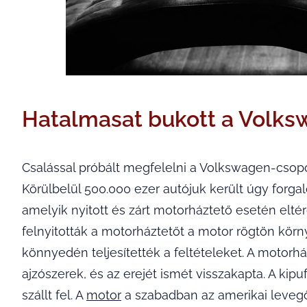
Hatalmasat bukott a Volks
Csalással próbált megfelelni a Volkswagen-csopor
Körülbelül 500.000 ezer autójuk került úgy forgal
amelyik nyitott és zárt motorháztető esetén elté
felnyitották a motorháztetőt a motor rögtön körn
könnyedén teljesítették a feltételeket. A motorh
ajzószerek, és az erejét ismét visszakapta. A kip
szállt fel. A
motor
a szabadban az amerikai leveg