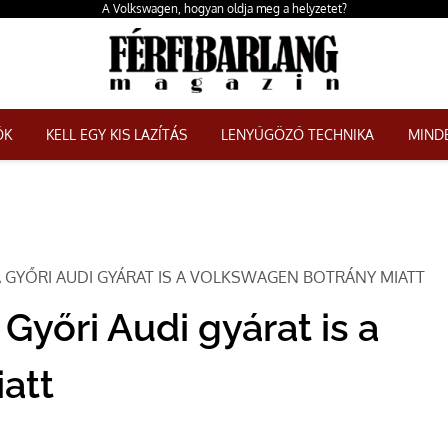
A Volkswagen, hogyan oldja meg a helyzetet?
ŐK
KELL EGY KIS LAZÍTÁS
LENYŰGÖZŐ TECHNIKA
MINDE
A GYŐRI AUDI GYÁRAT IS A VOLKSWAGEN BOTRÁNY MIATT
 Győri Audi gyárat is a
att