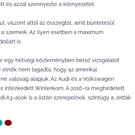
t és azzal szennyezte a környezetet.
, viszont attól az összegtől, amit büntetésül
d a szemeik. Az ilyen esetben a maximum
ollárt is.
e egy hétvégi közleményben belső vizsgálatot
Az elnök nem tagadta, hogy az amerikai
ne valóság alapjuk. Az Audi és a Volkswagen
 is intézkedett Winterkorn. A 2016-ra meghirdetett
udi A3-asok is a listán szerepelnek, szintúgy a Jetták