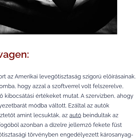
wagen:
t az Amerikai levegőtisztaság szigorú előírásainak.
omba, hogy azzal a szoftverrel volt felszerelve,
rő kibocsátási értékeket mutat. A szervizben, ahogy
yezetbarát módba váltott. Ezáltal az autók
áztetőt amint lecsukták, az
autó
beindultak az
ufogóból azonban a dízelre jellemző fekete füst
őtisztasági törvényben engedélyezett károsanyag-