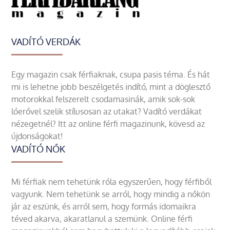
VADÍTÓ VERDÁK
Egy magazin csak férfiaknak, csupa pasis téma. És hát
mi is lehetne jobb beszélgetés indító, mint a döglesztő
motorokkal felszerelt csodamasinák, amik sok-sok
lóerővel szelik stílusosan az utakat? Vadító verdákat
nézegetnél? Itt az online férfi magazinunk, kövesd az
újdonságokat!
VADÍTÓ NŐK
Mi férfiak nem tehetünk róla egyszerűen, hogy férfiből
vagyunk. Nem tehetünk se arról, hogy mindig a nőkön
jár az eszünk, és arról sem, hogy formás idomaikra
téved akarva, akaratlanul a szemünk. Online férfi