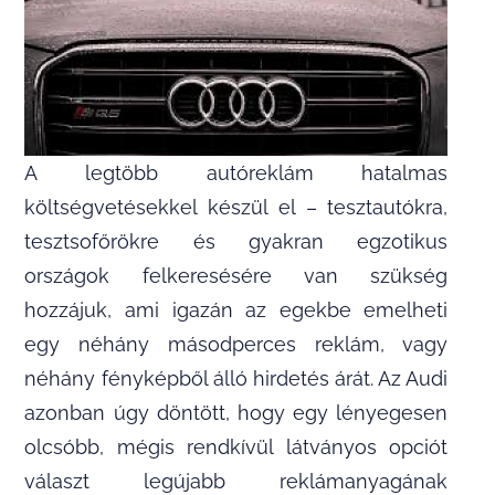
A legtöbb autóreklám hatalmas
költségvetésekkel készül el – tesztautókra,
tesztsofőrökre és gyakran egzotikus
országok felkeresésére van szükség
hozzájuk, ami igazán az egekbe emelheti
egy néhány másodperces reklám, vagy
néhány fényképből álló hirdetés árát. Az Audi
azonban úgy döntött, hogy egy lényegesen
olcsóbb, mégis rendkívül látványos opciót
választ legújabb reklámanyagának