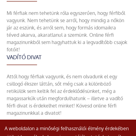
Mi férfiak nem tehetünk róla egyszerűen, hogy férfiből
vagyunk. Nem tehetünk se arról, hogy mindig a nőkön
jár az eszünk, és arról sem, hogy formás idomaikra
téved akarva, akaratlanul a szemünk. Online férfi
magazinunkból sem hagyhattuk ki a legvadítóbb csajok
fotóit!
VADÍTÓ DIVAT
Attól hogy férfiak vagyunk, és nem olvadunk el egy
csillogó ékszer láttán, sőt még csak a különböző
retikülök sem keltik fel az érdeklődésünket, még a
magassarkúk után megfordulhatunk – illetve a vadító
férfi divat is érdekelhet minket! Kövesd online férfi
magazinunkkal a divatot!
A weboldalon a minőségi felhasználói élmény érdekében