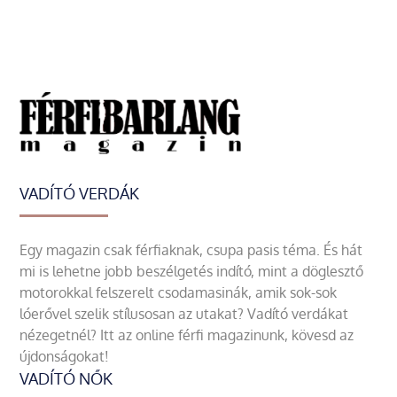
VADÍTÓ VERDÁK
Egy magazin csak férfiaknak, csupa pasis téma. És hát
mi is lehetne jobb beszélgetés indító, mint a döglesztő
motorokkal felszerelt csodamasinák, amik sok-sok
lóerővel szelik stílusosan az utakat? Vadító verdákat
nézegetnél? Itt az online férfi magazinunk, kövesd az
újdonságokat!
VADÍTÓ NŐK