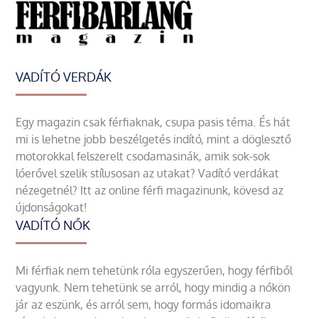
VADÍTÓ VERDÁK
Egy magazin csak férfiaknak, csupa pasis téma. És hát
mi is lehetne jobb beszélgetés indító, mint a döglesztő
motorokkal felszerelt csodamasinák, amik sok-sok
lóerővel szelik stílusosan az utakat? Vadító verdákat
nézegetnél? Itt az online férfi magazinunk, kövesd az
újdonságokat!
VADÍTÓ NŐK
Mi férfiak nem tehetünk róla egyszerűen, hogy férfiből
vagyunk. Nem tehetünk se arról, hogy mindig a nőkön
jár az eszünk, és arról sem, hogy formás idomaikra