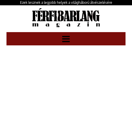
Ezek lesznek a legjobb helyek a világháború átvészelésére