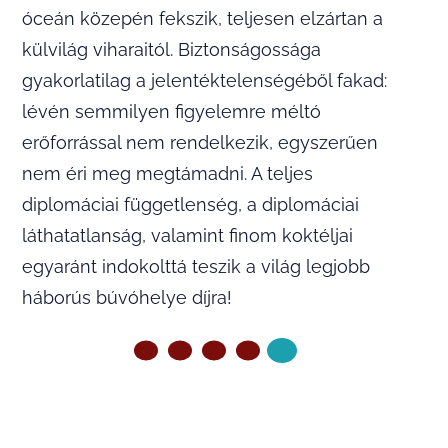
óceán közepén fekszik, teljesen elzártan a
külvilág viharaitól. Biztonságossága
gyakorlatilag a jelentéktelenségéből fakad:
lévén semmilyen figyelemre méltó
erőforrással nem rendelkezik, egyszerűen
nem éri meg megtámadni. A teljes
diplomáciai függetlenség, a diplomáciai
láthatatlanság, valamint finom koktéljai
egyaránt indokolttá teszik a világ legjobb
háborús búvóhelye díjra!
ELŐZŐ OLDAL