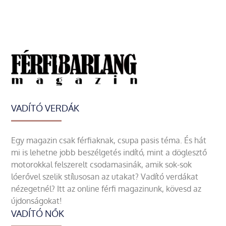
VADÍTÓ VERDÁK
Egy magazin csak férfiaknak, csupa pasis téma. És hát
mi is lehetne jobb beszélgetés indító, mint a döglesztő
motorokkal felszerelt csodamasinák, amik sok-sok
lóerővel szelik stílusosan az utakat? Vadító verdákat
nézegetnél? Itt az online férfi magazinunk, kövesd az
újdonságokat!
VADÍTÓ NŐK