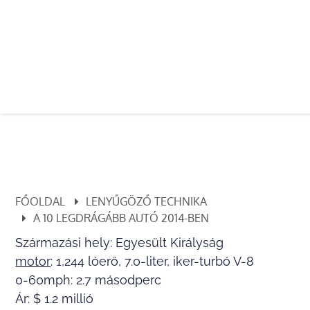
FŐOLDAL
LENYŰGÖZŐ TECHNIKA
A 10 LEGDRÁGÁBB AUTÓ 2014-BEN
Származási hely: Egyesült Királyság
motor
: 1,244 lóerő, 7.0-liter, iker-turbó V-8
0-60mph: 2.7 másodperc
Ár: $ 1.2 millió