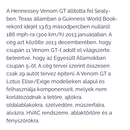
A Hennessey Venom GT állította fel Sealy-
ben, Texas államban a Guinness World Book-
rekord idejét 13.63 másodpercben nulláról
186 mph-ra (300 km/h) 2013 januárjában. A
cég azt közölte 2013 decemberében, hogy
csupán 11 Venom GT-t adott el világszerte,
beleértve, hogy az Egyesült Államokban
csupán 5-öt. A cég tervei szerint összesen
csak 29 autót tervez építeni. A Venom GT a
Lotus Elise/Exige modelleken alapul és
felhasználja komponenseit, melyek nem
korlátozódnak a tetőre, ajtókra,
oldalablakokra, szélvédőre, műszerfalra,
alvázra, HVAC rendszerre, ablaktörlőre és a
fényszórókra.