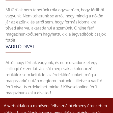
Mi férfiak nem tehetünk róla egyszerűen, hogy férfiből
vagyunk. Nem tehetünk se arról, hogy mindig a nőkön
jár az eszünk, és arról sem, hogy formás idomaikra
téved akarva, akaratlanul a szemünk. Online férfi
magazinunkból sem hagyhattuk ki a legvadítóbb csajok
fotóit!
VADÍTÓ DIVAT
Attól hogy férfiak vagyunk, és nem olvadunk el egy
csillogó ékszer láttán, sőt még csak a különböző
retikülök sem keltik fel az érdeklődésünket, még a
magassarkúk után megfordulhatunk – illetve a vadító
férfi divat is érdekelhet minket! Kövesd online férfi
magazinunkkal a divatot!
A weboldalon a minőségi felhasználói élmény érdekében
sütiket használunk. Ismerje meg tájékoztatónkat arról,