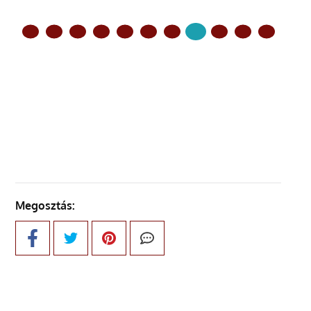
ELŐZŐ OLDAL
KÖVETKEZŐ OLDAL
Megosztás: