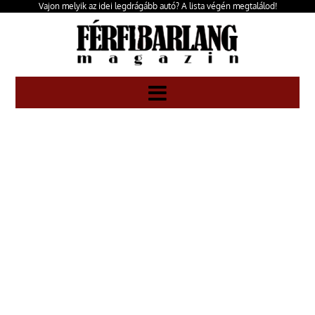
Vajon melyik az idei legdrágább autó? A lista végén megtalálod!