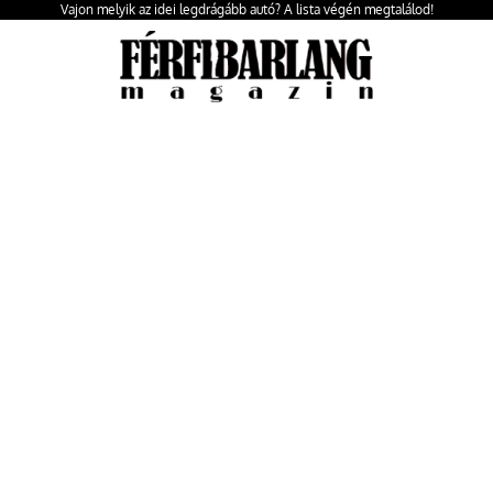
Vajon melyik az idei legdrágább autó? A lista végén megtalálod!