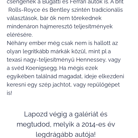
csengenek a Bugatti és Ferrari autók is. A brit
Rolls-Royce és Bentley szintén tradícionális
választások, bár ők nem törekednek
mindenáron hajmeresztő teljesítmények
elérésére.
Néhány ember még csak nem is hallott az
olyan legritkább márkák közül, mint pl a
texasi nagy-teljesítményű Hennessey, vagy
a svéd Koenigsegg. Ha mégis ezek
egyikében találnád magadat, ideje elkezdeni
keresni egy szép jachtot, vagy repülőgépet
is!
Lapozd végig a galériát és
megtudod, melyik a 2014-es év
legdrágább autója!