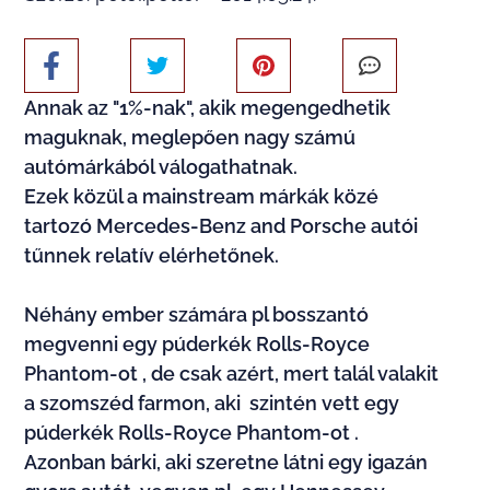
Annak az "1%-nak", akik megengedhetik
maguknak, meglepően nagy számú
autómárkából válogathatnak.
Ezek közül a mainstream márkák közé
tartozó Mercedes-Benz and Porsche autói
tűnnek relatív elérhetőnek.
Néhány ember számára pl bosszantó
megvenni egy púderkék Rolls-Royce
Phantom-ot , de csak azért, mert talál valakit
a szomszéd farmon, aki szintén vett egy
púderkék Rolls-Royce Phantom-ot .
Azonban bárki, aki szeretne látni egy igazán