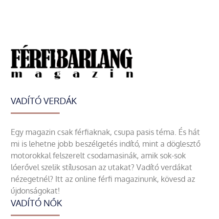
VADÍTÓ VERDÁK
Egy magazin csak férfiaknak, csupa pasis téma. És hát
mi is lehetne jobb beszélgetés indító, mint a döglesztő
motorokkal felszerelt csodamasinák, amik sok-sok
lóerővel szelik stílusosan az utakat? Vadító verdákat
nézegetnél? Itt az online férfi magazinunk, kövesd az
újdonságokat!
VADÍTÓ NŐK