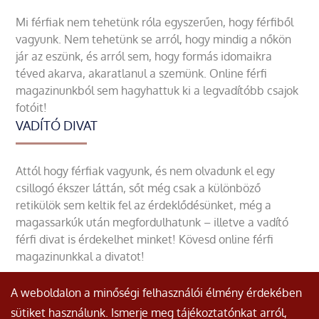
Mi férfiak nem tehetünk róla egyszerűen, hogy férfiből
vagyunk. Nem tehetünk se arról, hogy mindig a nőkön
jár az eszünk, és arról sem, hogy formás idomaikra
téved akarva, akaratlanul a szemünk. Online férfi
magazinunkból sem hagyhattuk ki a legvadítóbb csajok
fotóit!
VADÍTÓ DIVAT
Attól hogy férfiak vagyunk, és nem olvadunk el egy
csillogó ékszer láttán, sőt még csak a különböző
retikülök sem keltik fel az érdeklődésünket, még a
magassarkúk után megfordulhatunk – illetve a vadító
férfi divat is érdekelhet minket! Kövesd online férfi
magazinunkkal a divatot!
A weboldalon a minőségi felhasználói élmény érdekében
sütiket használunk. Ismerje meg tájékoztatónkat arról,