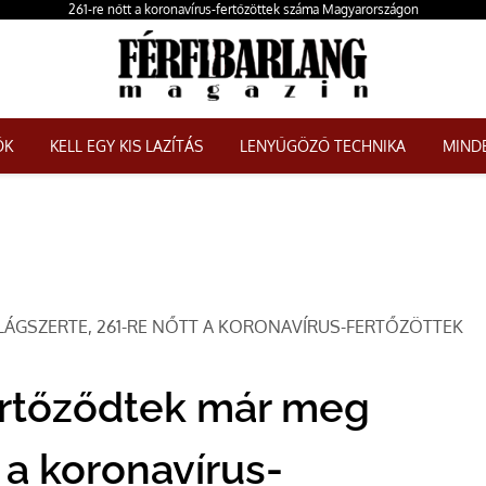
261-re nőtt a koronavírus-fertőzöttek száma Magyarországon
ŐK
KELL EGY KIS LAZÍTÁS
LENYŰGÖZŐ TECHNIKA
MINDE
LÁGSZERTE, 261-RE NŐTT A KORONAVÍRUS-FERTŐZÖTTEK
ertőződtek már meg
t a koronavírus-