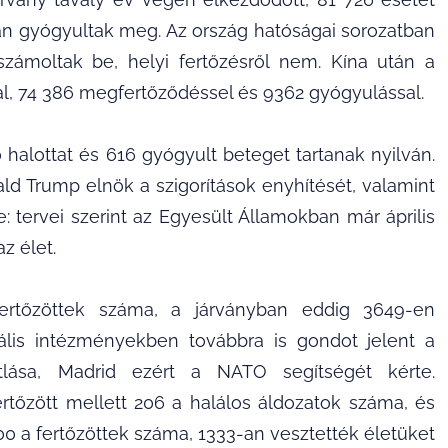
-an gyógyultak meg. Az ország hatóságai sorozatban
számoltak be, helyi fertőzésről nem. Kína után a
al, 74 386 megfertőződéssel és 9362 gyógyulással.
 halottat és 616 gyógyult beteget tartanak nyilván.
d Trump elnök a szigorítások enyhítését, valamint
: tervei szerint az Egyesült Államokban már április
z élet.
ertőzöttek száma, a járványban eddig 3649-en
iális intézményekben továbbra is gondot jelent a
lása, Madrid ezért a NATO segítségét kérte.
tőzött mellett 206 a halálos áldozatok száma, és
0 a fertőzöttek száma, 1333-an vesztették életüket