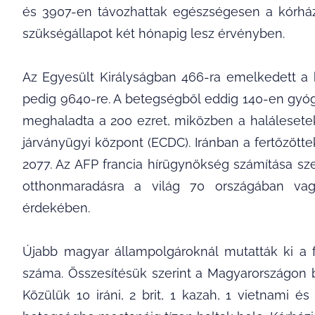
és 3907-en távozhattak egészségesen a kórház
szükségállapot két hónapig lesz érvényben.
Az Egyesült Királyságban 466-ra emelkedett a h
pedig 9640-re. A betegségből eddig 140-en gyógy
meghaladta a 200 ezret, miközben a halálesetek
járványügyi központ (ECDC). Iránban a fertőzött
2077. Az AFP francia hírügynökség számítása szer
otthonmaradásra a világ 70 országában vag
érdekében.
Újabb magyar állampolgároknál mutatták ki a fe
száma. Összesítésük szerint a Magyarországon b
Közülük 10 iráni, 2 brit, 1 kazah, 1 vietnami é