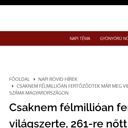
NAPI TÉMA
GYÖNYÖRŰ N
FŐOLDAL
NAPI RÖVID HÍREK
CSAKNEM FÉLMILLIÓAN FERTŐZŐDTEK MÁR MEG VI
SZÁMA MAGYARORSZÁGON
Csaknem félmillióan f
világszerte, 261-re nőt