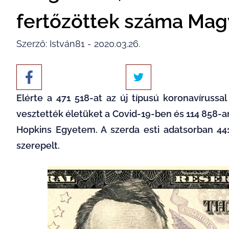
fertőzöttek száma Ma
Szerző: István81 - 2020.03.26.
Elérte a 471 518-at az új típusú koronavírussa
vesztették életüket a Covid-19-ben és 114 858-a
Hopkins Egyetem. A szerda esti adatsorban 441
szerepelt.