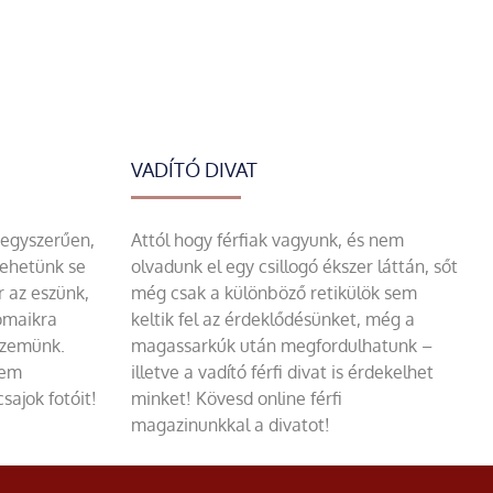
VADÍTÓ DIVAT
 egyszerűen,
Attól hogy férfiak vagyunk, és nem
tehetünk se
olvadunk el egy csillogó ékszer láttán, sőt
r az eszünk,
még csak a különböző retikülök sem
omaikra
keltik fel az érdeklődésünket, még a
szemünk.
magassarkúk után megfordulhatunk –
sem
illetve a vadító férfi divat is érdekelhet
sajok fotóit!
minket! Kövesd online férfi
magazinunkkal a divatot!