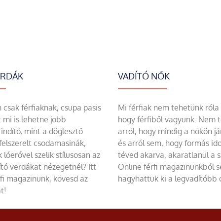
ERDÁK
VADÍTÓ NŐK
csak férfiaknak, csupa pasis
Mi férfiak nem tehetünk róla
 mi is lehetne jobb
hogy férfiből vagyunk. Nem 
indító, mint a döglesztő
arról, hogy mindig a nőkön já
felszerelt csodamasinák,
és arról sem, hogy formás id
 lóerővel szelik stílusosan az
téved akarva, akaratlanul a 
tó verdákat nézegetnél? Itt
Online férfi magazinunkból 
rfi magazinunk, kövesd az
hagyhattuk ki a legvadítóbb c
t!