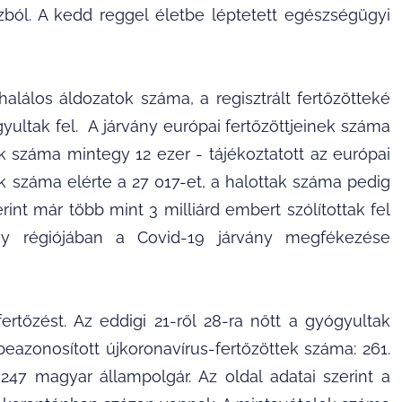
ból. A kedd reggel életbe léptetett egészségügyi
alálos áldozatok száma, a regisztrált fertőzötteké
ultak fel. A járvány európai fertőzöttjeinek száma
 száma mintegy 12 ezer - tájékoztatott az európai
ek száma elérte a 27 017-et, a halottak száma pedig
int már több mint 3 milliárd embert szólítottak fel
y régiójában a Covid-19 járvány megfékezése
rtőzést. Az eddigi 21-ről 28-ra nőtt a gyógyultak
eazonosított újkoronavírus-fertőzöttek száma: 261.
s 247 magyar állampolgár. Az oldal adatai szerint a