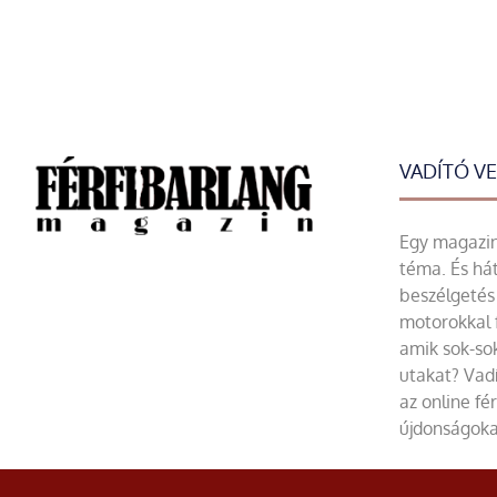
VADÍTÓ V
Egy magazin 
téma. És hát
beszélgetés 
motorokkal 
amik sok-sok
utakat? Vadí
az online fé
újdonságoka