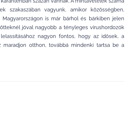
i karanténban százan vannak. A mintavételek száma
ek szakaszában vagyunk, amikor közösségben,
s. Magyarországon is már bárhol és bárkiben jelen
őzötteknél jóval nagyobb a tényleges vírushordozók
 lelassításához nagyon fontos, hogy az idősek, a
 az maradjon otthon, továbbá mindenki tartsa be a