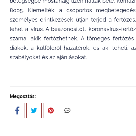
betegségbe mostanáig tízen haltak bele. Kórház
8005. Kiemelték: a csoportos megbetegedés
személyes érintkezések útján terjed a fertőzé
lehet a vírus. A beazonosított koronavírus-fert
száma, akik fertőzhetnek. A tömeges fertőzés
diákok, a külföldről hazatérők, és aki teheti,
szabályokat és az ajánlásokat.
Megosztás: