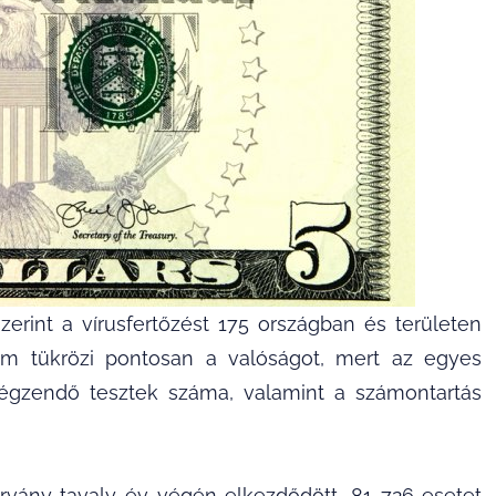
zerint a vírusfertőzést 175 országban és területen
nem tükrözi pontosan a valóságot, mert az egyes
végzendő tesztek száma, valamint a számontartás
rvány tavaly év végén elkezdődött, 81 726 esetet