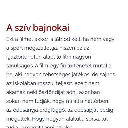
A szív bajnokai
Ezt a filmet akkor is látnod kell, ha nem vagy
a sport megszállottja, hiszen ez az
igaztörténeten alapuló film nagyon
tanulságos. A film egy fiú történetét mutatja
be, aki nagyon tehetséges játékos, de sajnos
az iskolában rosszul teljesít, ezért nem
akarnak neki ösztöndíjat adni, azonban
sokan nem tudják, hogy mi áll a háttérben:
az édesanyja drogfüggő, az édesapját pedig
megölték. Hogy hogyan alakul a sorsa, túl
tudja-e magát tenni az élet