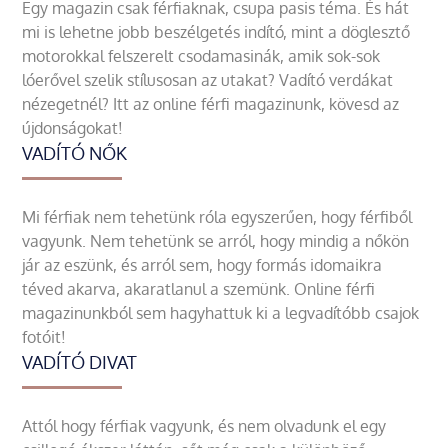
Egy magazin csak férfiaknak, csupa pasis téma. És hát
mi is lehetne jobb beszélgetés indító, mint a döglesztő
motorokkal felszerelt csodamasinák, amik sok-sok
lóerővel szelik stílusosan az utakat? Vadító verdákat
nézegetnél? Itt az online férfi magazinunk, kövesd az
újdonságokat!
VADÍTÓ NŐK
Mi férfiak nem tehetünk róla egyszerűen, hogy férfiből
vagyunk. Nem tehetünk se arról, hogy mindig a nőkön
jár az eszünk, és arról sem, hogy formás idomaikra
téved akarva, akaratlanul a szemünk. Online férfi
magazinunkból sem hagyhattuk ki a legvadítóbb csajok
fotóit!
VADÍTÓ DIVAT
Attól hogy férfiak vagyunk, és nem olvadunk el egy