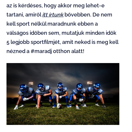
az is kérdéses, hogy akkor meg lehet-e
tartani, amiről
itt írtunk
bővebben. De nem
kell sport nélkül maradnunk ebben a
válságos időben sem, mutatjuk minden idők
5 legjobb sportfilmjét, amit neked is meg kell
nézned a #maradj otthon alatt!