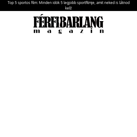
Top 5 sportos film: Minden idők 5 legjobb sportfilmje, amit neked is látnod
kell!