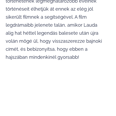
történetének legmeghatározóbb éveinek
történéseit élhetjük át ennek az elég jól
sikerült filmnek a segítségével. A film
legdrámaibb jelenete talán, amikor Lauda
alig hat héttel legendás balesete után újra
volán mögé ül, hogy visszaszerezze bajnoki
címét, és bebizonyítsa, hogy ebben a
hajszában mindenkinél gyorsabb!