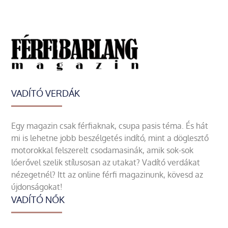
VADÍTÓ VERDÁK
Egy magazin csak férfiaknak, csupa pasis téma. És hát
mi is lehetne jobb beszélgetés indító, mint a döglesztő
motorokkal felszerelt csodamasinák, amik sok-sok
lóerővel szelik stílusosan az utakat? Vadító verdákat
nézegetnél? Itt az online férfi magazinunk, kövesd az
újdonságokat!
VADÍTÓ NŐK