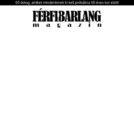
50 dolog, amiket mindenkinek ki kell próbálnia 50 éves kor előtt!