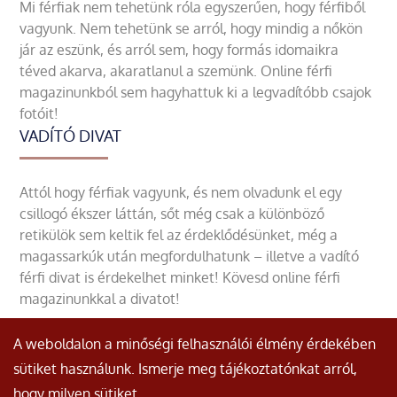
Mi férfiak nem tehetünk róla egyszerűen, hogy férfiből
vagyunk. Nem tehetünk se arról, hogy mindig a nőkön
jár az eszünk, és arról sem, hogy formás idomaikra
téved akarva, akaratlanul a szemünk. Online férfi
magazinunkból sem hagyhattuk ki a legvadítóbb csajok
fotóit!
VADÍTÓ DIVAT
Attól hogy férfiak vagyunk, és nem olvadunk el egy
csillogó ékszer láttán, sőt még csak a különböző
retikülök sem keltik fel az érdeklődésünket, még a
magassarkúk után megfordulhatunk – illetve a vadító
férfi divat is érdekelhet minket! Kövesd online férfi
magazinunkkal a divatot!
A weboldalon a minőségi felhasználói élmény érdekében
sütiket használunk. Ismerje meg tájékoztatónkat arról,
hogy milyen sütiket