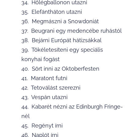
34. Hőlégballonon utazni
35. Elefántháton utazni
36. Megmászni a Snowdoniát
37. Beugrani egy medencébe ruhástól
38. Bejárni Európát hátizsákkal
39. Tökéletesíteni egy speciális
konyhai fogást
40. Sört inni az Oktoberfesten
41. Maratont futni
42. Tetoválást szerezni
43. Vespán utazni
44. Kabarét nézni az Edinburgh Fringe-
nél
45. Regényt írni
46. Naplót írni