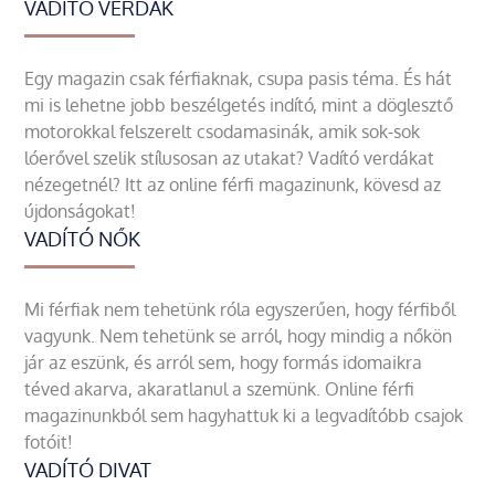
VADÍTÓ VERDÁK
Egy magazin csak férfiaknak, csupa pasis téma. És hát
mi is lehetne jobb beszélgetés indító, mint a döglesztő
motorokkal felszerelt csodamasinák, amik sok-sok
lóerővel szelik stílusosan az utakat? Vadító verdákat
nézegetnél? Itt az online férfi magazinunk, kövesd az
újdonságokat!
VADÍTÓ NŐK
Mi férfiak nem tehetünk róla egyszerűen, hogy férfiből
vagyunk. Nem tehetünk se arról, hogy mindig a nőkön
jár az eszünk, és arról sem, hogy formás idomaikra
téved akarva, akaratlanul a szemünk. Online férfi
magazinunkból sem hagyhattuk ki a legvadítóbb csajok
fotóit!
VADÍTÓ DIVAT