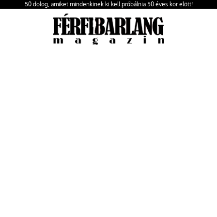
50 dolog, amiket mindenkinek ki kell próbálnia 50 éves kor előtt!