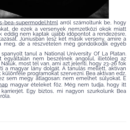
cs-bea-supermodel.html
arról számoltunk be, hogy
nkat, de ezek a versenyek nemzetközi okok miatt
k eddig nem kaptak újabb időpontot a rendezésre,
tazását. Júniusban lesz két másik verseny, amire a
vta meg, de a részvételen még gondolkodik egyéb
spanyolt tanul a National University Of La Platan.
 egyáltalán nem beszélnek angolul, illetőleg az
. Náluk, most tél van, ami azt jelenti, hogy 23-26 fok
ti a magyar lány dolgát. A tanulás mellett, aktívan
t különféle programokat szervezni. Bea aktívan edz,
, ez sem megy átlagosan: nem emelhet súlyokat. E
nap
magyar ételeket főz. Még nem tudja, hogy itt
karrierjét. Egy biztos, mi nagyon szurkolunk Bea
róla.