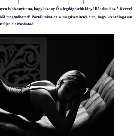
en is bizonyította, hogy bizony Ő a legdögösebb lány! Ráadásul az 5-6 évvel
nkből megtudhatod!
Portálunkat az a megtiszteltetés érte, hogy kizárólagosan
tt újra elolvashatod.