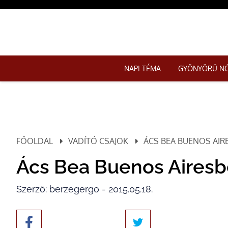
NAPI TÉMA
GYÖNYÖRŰ N
FŐOLDAL
VADÍTÓ CSAJOK
ÁCS BEA BUENOS AIR
Ács Bea Buenos Aires
Szerző: berzegergo - 2015.05.18.