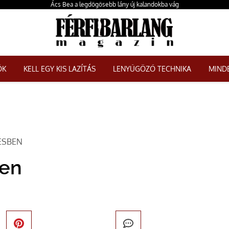
Ács Bea a legdögösebb lány új kalandokba vág
ŐK
KELL EGY KIS LAZÍTÁS
LENYŰGÖZŐ TECHNIKA
MINDE
ESBEN
ben