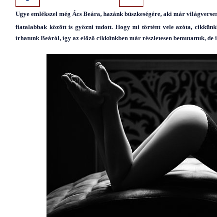
Ugye emlékszel még Ács Beára, hazánk büszkeségére, aki már világverseny
fiatalabbak között is győzni tudott. Hogy mi történt vele azóta, cikkü
írhatunk Beáról, így az előző cikkünkben már részletesen bemutattuk, de i