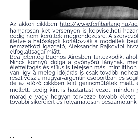
Az akkori cikkben
http://www.ferfibarlang.hu/a
hamarosan két versenyen is képviselheti hazá
eddig nem kerültek megrendezésre. A szervező
illetve a hatóságok korlátozzák a modellek beu
nemzetközi igazgató, Aleksandar Rajkovtol hí
elfoglaltságai miatt.
Bea jelenleg Buenos Airesben tartózkodik, ahol 
Nincs könnyű dolga a gyönyörű lánynak, mert
életfelfogás és stílus is telejsen más, mint itthon
van, így a meleg időjárás is csak tovább nehezí
részt vesz a magyar-argentin csoportban és segí
de az előző cikkben leírt gerincműtétek miatt
mellett, pedig kint is háztartást vezet, minden
marad-e vagy hogyan tervezze tovább életét, 
további sikereiért és folyamatosan beszámolunk 