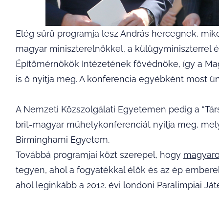
Elég sűrű programja lesz András hercegnek, miko
magyar miniszterelnökkel, a külügyminiszterrel és
Építőmérnökök Intézetének fővédnöke, így a Mag
is ő nyitja meg. A konferencia egyébként most ün
A Nemzeti Közszolgálati Egyetemen pedig a “Társ
brit-magyar műhelykonferenciát nyitja meg, me
Birminghami Egyetem.
Továbbá programjai közt szerepel, hogy
magyaro
tegyen, ahol a fogyatékkal élők és az ép embere
ahol leginkább a 2012. évi londoni Paralimpiai Játé