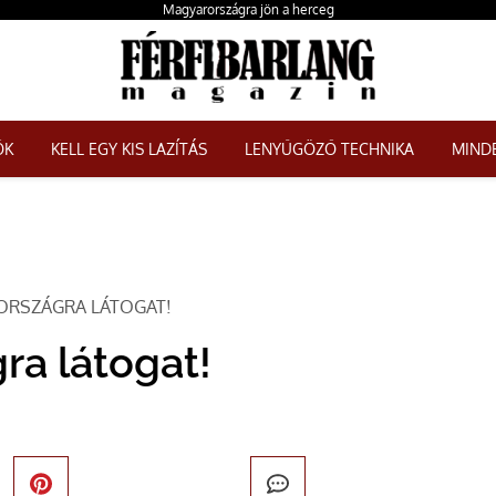
Magyarországra jön a herceg
ŐK
KELL EGY KIS LAZÍTÁS
LENYŰGÖZŐ TECHNIKA
MINDE
ORSZÁGRA LÁTOGAT!
ra látogat!