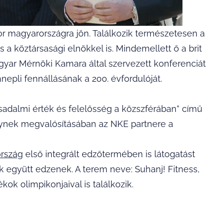
r magyarországra jön. Találkozik természetesen a
 a köztársasági elnökkel is. Mindemellett ő a brit
yar Mérnöki Kamara által szervezett konferenciát
nepli fennállásának a 200. évfordulóját.
adalmi érték és felelősség a közszférában” című
lynek megvalósításában az NKE partnere a
rszág
első integrált edzőtermében is látogatást
k együtt edzenek. A terem neve: Suhanj! Fitness,
kok olimpikonjaival is találkozik.