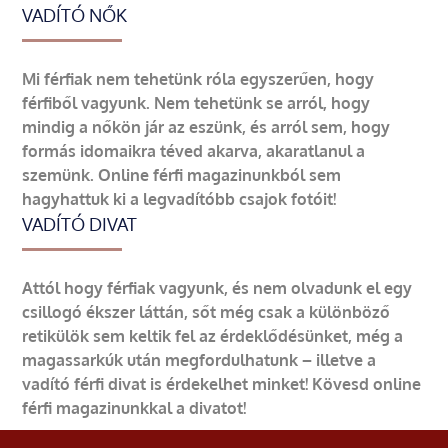
VADÍTÓ NŐK
Mi férfiak nem tehetünk róla egyszerűen, hogy
férfiből vagyunk. Nem tehetünk se arról, hogy
mindig a nőkön jár az eszünk, és arról sem, hogy
formás idomaikra téved akarva, akaratlanul a
szemünk. Online férfi magazinunkból sem
hagyhattuk ki a legvadítóbb csajok fotóit!
VADÍTÓ DIVAT
Attól hogy férfiak vagyunk, és nem olvadunk el egy
csillogó ékszer láttán, sőt még csak a különböző
retikülök sem keltik fel az érdeklődésünket, még a
magassarkúk után megfordulhatunk – illetve a
vadító férfi divat is érdekelhet minket! Kövesd online
férfi magazinunkkal a divatot!