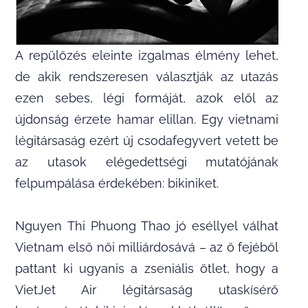
A repülőzés eleinte izgalmas élmény lehet,
de akik rendszeresen választják az utazás
ezen sebes, légi formáját, azok elől az
újdonság érzete hamar elillan. Egy vietnami
légitársaság ezért új csodafegyvert vetett be
az utasok elégedettségi mutatójának
felpumpálása érdekében: bikiniket.
Nguyen Thi Phuong Thao jó eséllyel válhat
Vietnam első női milliárdosává – az ő fejéből
pattant ki ugyanis a zseniális ötlet, hogy a
VietJet Air légitársaság utaskísérő