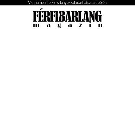
Vietnamban bikinis lányokkal utazhatsz a repülőn