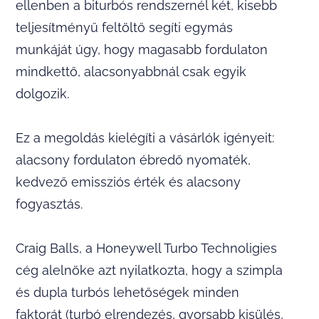
ellenben a biturbós rendszernél két, kisebb
teljesítményű feltöltő segíti egymás
munkáját úgy, hogy magasabb fordulaton
mindkettő, alacsonyabbnál csak egyik
dolgozik.
Ez a megoldás kielégíti a vásárlók igényeit:
alacsony fordulaton ébredő nyomaték,
kedvező emissziós érték és alacsony
fogyasztás.
Craig Balls, a Honeywell Turbo Technoligies
cég alelnöke azt nyilatkozta, hogy a szimpla
és dupla turbós lehetőségek minden
faktorát (turbó elrendezés, gyorsabb kisülés,