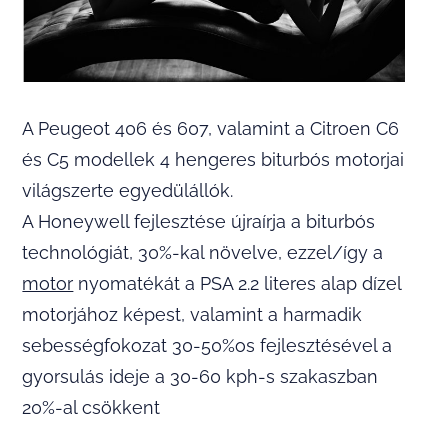
A Peugeot 406 és 607, valamint a Citroen C6
és C5 modellek 4 hengeres biturbós motorjai
világszerte egyedülállók.
A Honeywell fejlesztése újraírja a biturbós
technológiát, 30%-kal növelve, ezzel/így a
motor
nyomatékát a PSA 2.2 literes alap dízel
motorjához képest, valamint a harmadik
sebességfokozat 30-50%os fejlesztésével a
gyorsulás ideje a 30-60 kph-s szakaszban
20%-al csökkent