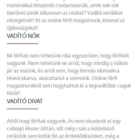
motorokkal felszerelt csodamasinák, amik sok-sok
lóerővel szelik stílusosan az utakat? Vadító verdákat
nézegetnél? Itt az online férfi magazinunk, kövesd az
újdonságokat!
VADÍTÓ NŐK
Mi férfiak nem tehetünk róla egyszerűen, hogy férfiből
vagyunk. Nem tehetünk se arról, hogy mindig a nőkön
jár az eszünk, és arról sem, hogy formás idomaikra
téved akarva, akaratlanul a szemünk. Online férfi
magazinunkból sem hagyhattuk ki a legvadítóbb csajok
fotóit!
VADÍTÓ DIVAT
Attól hogy férfiak vagyunk, és nem olvadunk el egy
csillogó ékszer láttán, sőt még csak a különböző
retikülök sem keltik fel az érdeklődésünket, még a