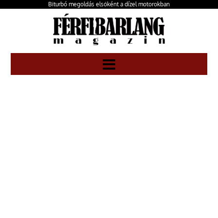
Biturbó megoldás elsőként a dízel motorokban