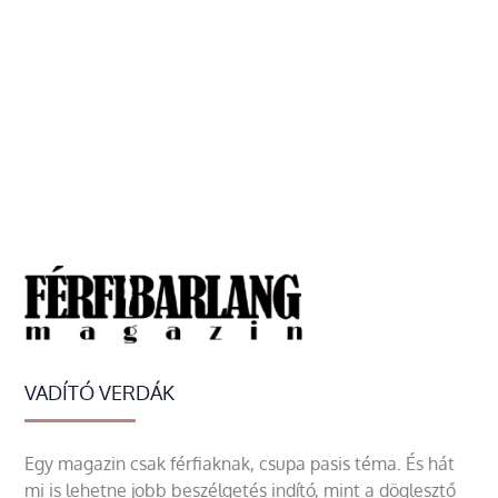
VADÍTÓ VERDÁK
Egy magazin csak férfiaknak, csupa pasis téma. És hát
mi is lehetne jobb beszélgetés indító, mint a döglesztő