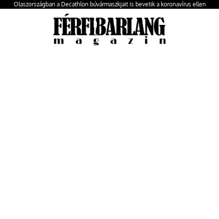
Olaszországban a Decathlon búvármaszkjait is bevetik a koronavírus ellen