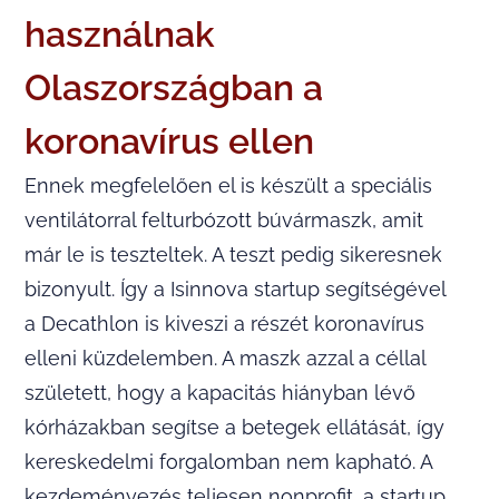
használnak
Olaszországban a
koronavírus ellen
Ennek megfelelően el is készült a speciális
ventilátorral felturbózott búvármaszk, amit
már le is teszteltek. A teszt pedig sikeresnek
bizonyult. Így a Isinnova startup segítségével
a Decathlon is kiveszi a részét koronavírus
elleni küzdelemben. A maszk azzal a céllal
született, hogy a kapacitás hiányban lévő
kórházakban segítse a betegek ellátását, így
kereskedelmi forgalomban nem kapható. A
kezdeményezés teljesen nonprofit, a startup