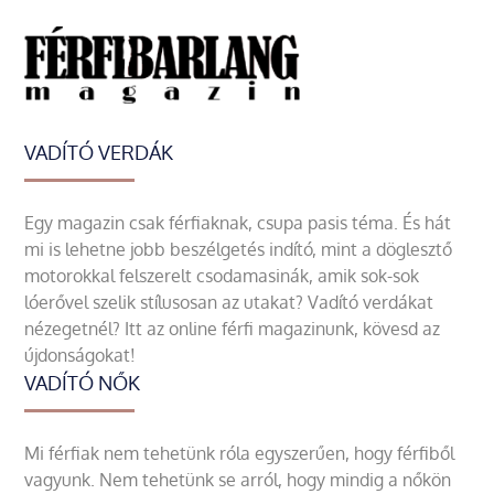
VADÍTÓ VERDÁK
Egy magazin csak férfiaknak, csupa pasis téma. És hát
mi is lehetne jobb beszélgetés indító, mint a döglesztő
motorokkal felszerelt csodamasinák, amik sok-sok
lóerővel szelik stílusosan az utakat? Vadító verdákat
nézegetnél? Itt az online férfi magazinunk, kövesd az
újdonságokat!
VADÍTÓ NŐK
Mi férfiak nem tehetünk róla egyszerűen, hogy férfiből
vagyunk. Nem tehetünk se arról, hogy mindig a nőkön