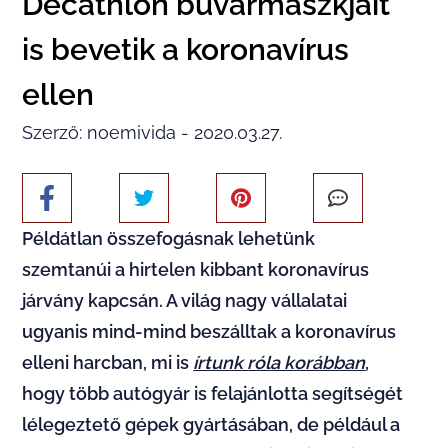
Decathlon búvármaszkjait
is bevetik a koronavírus
ellen
Szerző: noemivida - 2020.03.27.
Példátlan összefogásnak lehetünk
szemtanúi a hirtelen kibbant koronavírus
járvány kapcsán. A világ nagy vállalatai
ugyanis mind-mind beszálltak a koronavírus
elleni harcban, mi is
írtunk róla korábban
,
hogy több autógyár is felajánlotta segítségét
lélegeztető gépek gyártásában, de például a