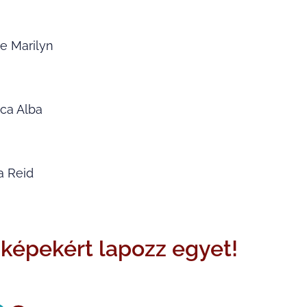
e Marilyn
ica Alba
a Reid
s képekért lapozz egyet!