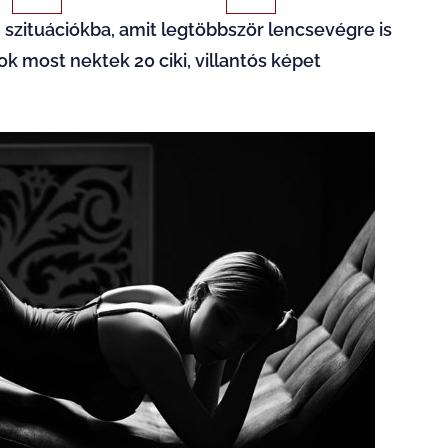
 szituációkba, amit legtöbbször lencsevégre is
k most nektek 20 ciki, villantós képet