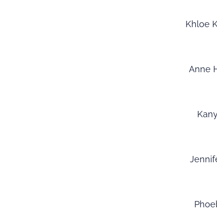
Khloe 
Anne 
Kany
Jennif
Phoe