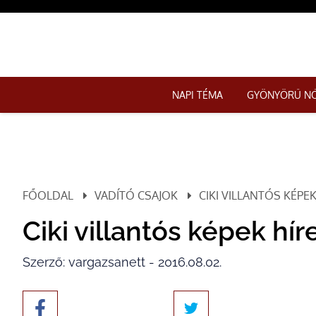
NAPI TÉMA
GYÖNYÖRŰ N
FŐOLDAL
VADÍTÓ CSAJOK
CIKI VILLANTÓS KÉPE
Ciki villantós képek hí
Szerző: vargazsanett - 2016.08.02.