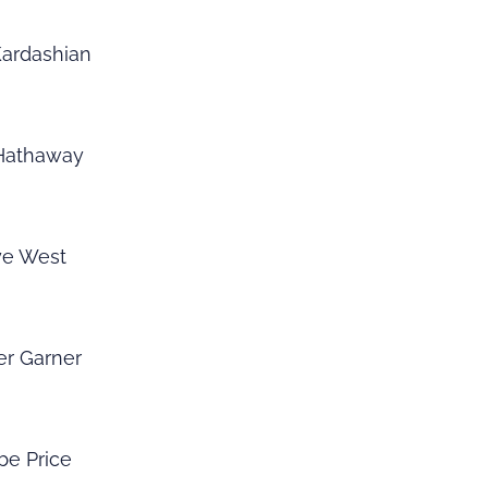
Kardashian
Hathaway
e West
er Garner
be Price