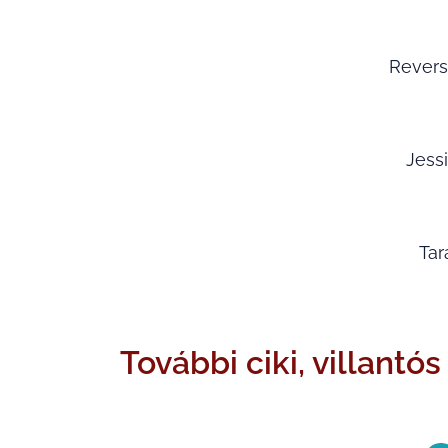
Revers
Jess
Tar
További ciki, villantó