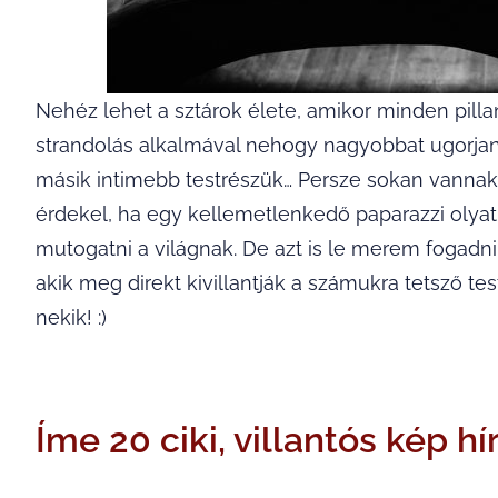
Nehéz lehet a sztárok élete, amikor minden pillan
strandolás alkalmával nehogy nagyobbat ugorjanak
másik intimebb testrészük… Persze sokan vannak
érdekel, ha egy kellemetlenkedő paparazzi olya
mutogatni a világnak. De azt is le merem fogadni,
akik meg direkt kivillantják a számukra tetsző tes
nekik! :)
Íme 20 ciki, villantós kép h