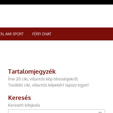
N, AMI SPORT
FÉRFI DIVAT
Tartalomjegyzék
Íme 20 ciki, villantós kép hírességekről:
További ciki, villantós képekért lapozz egyet!
Keresés
Keresett kifejezés