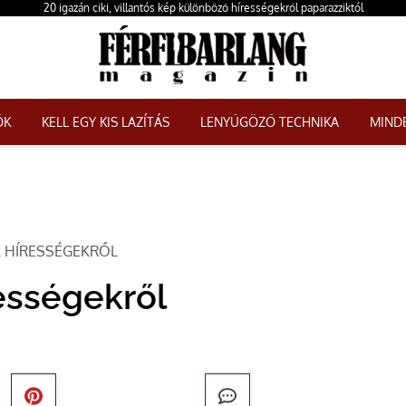
20 igazán ciki, villantós kép különböző hírességekről paparazziktól
ŐK
KELL EGY KIS LAZÍTÁS
LENYŰGÖZŐ TECHNIKA
MINDE
K HÍRESSÉGEKRŐL
rességekről