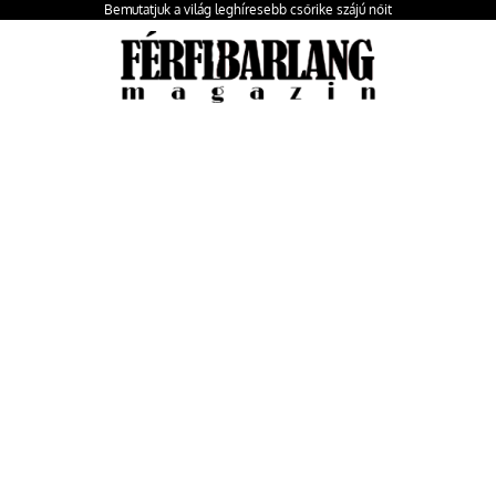
Bemutatjuk a világ leghíresebb csőrike szájú nőit