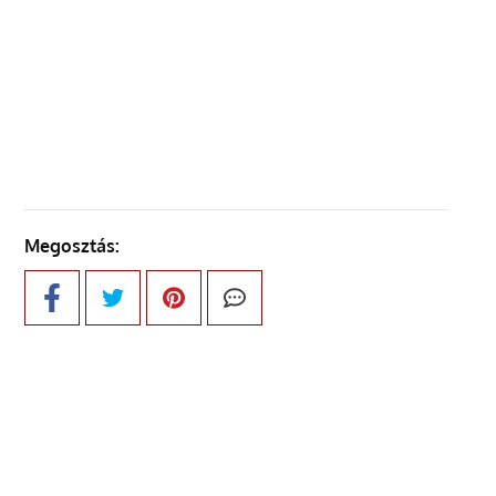
ELŐZŐ OLDAL
KÖVETKEZŐ OLDAL
Megosztás: