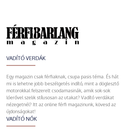
VADÍTÓ VERDÁK
Egy magazin csak férfiaknak, csupa pasis téma. És hát
mi is lehetne jobb beszélgetés indító, mint a döglesztő
motorokkal felszerelt csodamasinák, amik sok-sok
lóerővel szelik stílusosan az utakat? Vadító verdákat
nézegetnél? Itt az online férfi magazinunk, kövesd az
újdonságokat!
VADÍTÓ NŐK