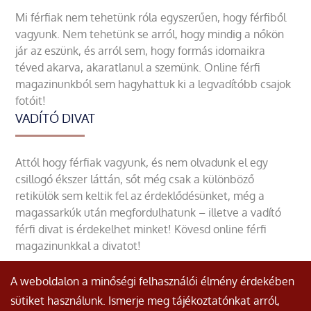
Mi férfiak nem tehetünk róla egyszerűen, hogy férfiből
vagyunk. Nem tehetünk se arról, hogy mindig a nőkön
jár az eszünk, és arról sem, hogy formás idomaikra
téved akarva, akaratlanul a szemünk. Online férfi
magazinunkból sem hagyhattuk ki a legvadítóbb csajok
fotóit!
VADÍTÓ DIVAT
Attól hogy férfiak vagyunk, és nem olvadunk el egy
csillogó ékszer láttán, sőt még csak a különböző
retikülök sem keltik fel az érdeklődésünket, még a
magassarkúk után megfordulhatunk – illetve a vadító
férfi divat is érdekelhet minket! Kövesd online férfi
magazinunkkal a divatot!
A weboldalon a minőségi felhasználói élmény érdekében
sütiket használunk. Ismerje meg tájékoztatónkat arról,