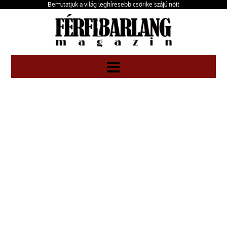
Bemutatjuk a világ leghíresebb csőrike szájú nőit