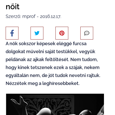
nőit
Szerző: mprof - 2016.12.17.
A nők sokszor képesek eléggé furcsa
dolgokat művelni saját testükkel, vegyük
példának az ajkak feltöltését. Nem tudom,
hogy kinek tetszenek ezek a szájak, nekem
egyáltalán nem, de jót tudok nevetni rajtuk.
Nézzétek meg a leghíresebbeket.