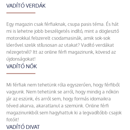
VADÍTÓ VERDÁK
Egy magazin csak férfiaknak, csupa pasis téma. És hát
mi is lehetne jobb beszélgetés indító, mint a döglesztő
motorokkal felszerelt csodamasinák, amik sok-sok
lóerővel szelik stílusosan az utakat? Vadító verdákat
nézegetnél? Itt az online férfi magazinunk, kövesd az
újdonságokat!
VADÍTÓ NŐK
Mi férfiak nem tehetünk róla egyszerűen, hogy férfiből
vagyunk. Nem tehetünk se arról, hogy mindig a nőkön
jár az eszünk, és arról sem, hogy formás idomaikra
téved akarva, akaratlanul a szemünk. Online férfi
magazinunkból sem hagyhattuk ki a legvadítóbb csajok
fotóit!
VADÍTÓ DIVAT