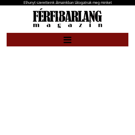
Elhunyt szeretteink álmainkban látogatnak meg minket