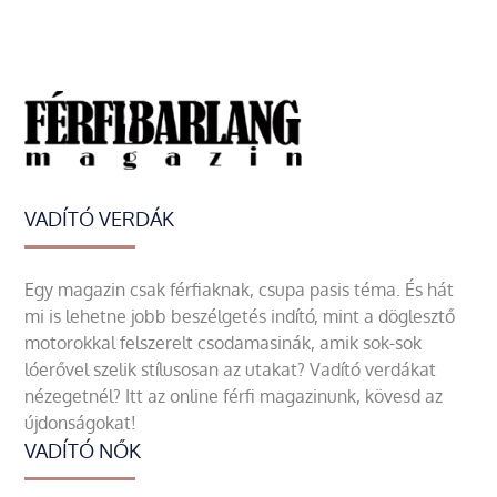
VADÍTÓ VERDÁK
Egy magazin csak férfiaknak, csupa pasis téma. És hát
mi is lehetne jobb beszélgetés indító, mint a döglesztő
motorokkal felszerelt csodamasinák, amik sok-sok
lóerővel szelik stílusosan az utakat? Vadító verdákat
nézegetnél? Itt az online férfi magazinunk, kövesd az
újdonságokat!
VADÍTÓ NŐK