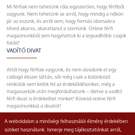
Mi férfiak nem tehetünk róla egyszerűen, hogy férfiből
vagyunk. Nem tehetünk se arról, hogy mindig a nőkön
jár az eszünk, és arról sem, hogy formás idomaikra
téved akarva, akaratlanul a szemünk. Online férfi
magazinunkból sem hagyhattuk ki a legvadítóbb csajok
fotóit!
VADÍTÓ DIVAT
Attól hogy férfiak vagyunk, és nem olvadunk el egy
csillogó ékszer láttán, sőt még csak a különböző
retikülök sem keltik fel az érdeklődésünket, még a
magassarkúk után megfordulhatunk – illetve a vadító
férfi divat is érdekelhet minket! Kövesd online férfi
magazinunkkal a divatot!
A weboldalon a minőségi felhasználói élmény érdekében
sütiket használunk. Ismerje meg tájékoztatónkat arról,