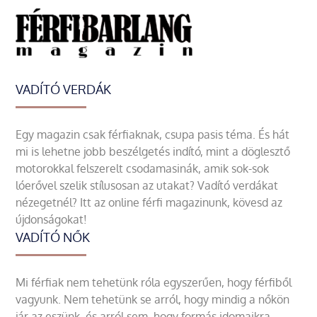
VADÍTÓ VERDÁK
Egy magazin csak férfiaknak, csupa pasis téma. És hát
mi is lehetne jobb beszélgetés indító, mint a döglesztő
motorokkal felszerelt csodamasinák, amik sok-sok
lóerővel szelik stílusosan az utakat? Vadító verdákat
nézegetnél? Itt az online férfi magazinunk, kövesd az
újdonságokat!
VADÍTÓ NŐK
Mi férfiak nem tehetünk róla egyszerűen, hogy férfiből
vagyunk. Nem tehetünk se arról, hogy mindig a nőkön
jár az eszünk, és arról sem, hogy formás idomaikra