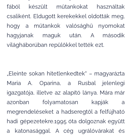
fából készült műtankokat használtak
csaliként. Eldugott kerekekkel oldották meg,
hogy a műtankok valósághű nyomokat
hagyjanak maguk után. A második
világháborúban repülőkkel tették ezt.
„Eleinte sokan hitetlenkedtek” – magyarázta
Maria A. Oparina, a Rusbal jelenlegi
igazgatója, illetve az alapító lánya. Mára már
azonban folyamatosan kapják a
megrendeléseket a hadseregtől a felfújható
hadi gépezetekre.1995 óta dolgoznak együtt
a katonasággal. A cég ugrálóvárakat és