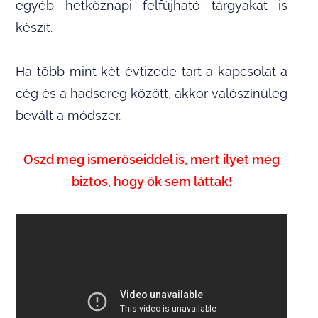
egyéb hétköznapi felfújható tárgyakat is
készít.
Ha több mint két évtizede tart a kapcsolat a
cég és a hadsereg között, akkor valószínűleg
bevált a módszer.
Oszd meg ismerőseiddel is, mert ilyet még
biztos, hogy ők sem láttak!