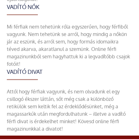
VADÍTÓ NŐK
Mi férfiak nem tehetünk róla egyszerűen, hogy férfiből
vagyunk. Nem tehetünk se arról, hogy mindig a nőkön
jár az eszünk, és arról sem, hogy formás idomaikra
téved akarva, akaratlanul a szemünk. Online férfi
magazinunkból sem hagyhattuk ki a legvadítóbb csajok
fotóit!
VADÍTÓ DIVAT
Attól hogy férfiak vagyunk, és nem olvadunk el egy
csillogó ékszer láttán, sőt még csak a különböző
retikülök sem keltik fel az érdeklődésünket, még a
magassarkúk után megfordulhatunk – illetve a vadító
férfi divat is érdekelhet minket! Kövesd online férfi
magazinunkkal a divatot!