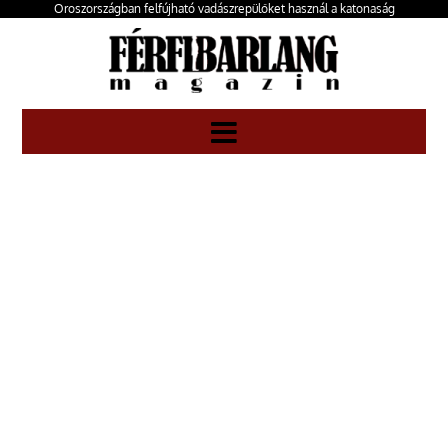
Oroszországban felfújható vadászrepülőket használ a katonaság