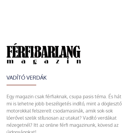
VADÍTÓ VERDÁK
Egy magazin csak férfiaknak, csupa pasis téma. És hát
mi is lehetne jobb beszélgetés indító, mint a döglesztő
motorokkal felszerelt csodamasinák, amik sok-sok
lóerővel szelik stílusosan az utakat? Vadító verdákat
nézegetnél? Itt az online férfi magazinunk, kövesd az
újdonságokat!