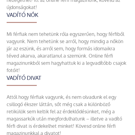
nézegetnél? Itt az online férfi magazinunk, kövesd az
újdonságokat!
VADÍTÓ NŐK
Mi férfiak nem tehetünk róla egyszerűen, hogy férfiből
vagyunk. Nem tehetünk se arról, hogy mindig a nőkön
jár az eszünk, és arról sem, hogy formás idomaikra
téved akarva, akaratlanul a szemünk. Online férfi
magazinunkból sem hagyhattuk ki a legvadítóbb csajok
fotóit!
VADÍTÓ DIVAT
Attól hogy férfiak vagyunk, és nem olvadunk el egy
csillogó ékszer láttán, sőt még csak a különböző
retikülök sem keltik fel az érdeklődésünket, még a
magassarkúk után megfordulhatunk – illetve a vadító
férfi divat is érdekelhet minket! Kövesd online férfi
magazinunkkal a divatot!