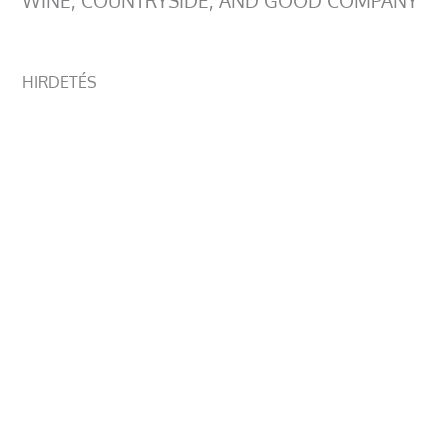
WINE, COUNTRYSIDE, AND GOOD COMPANY
HIRDETÉS