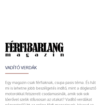
VADÍTÓ VERDÁK
Egy magazin csak férfiaknak, csupa pasis téma. És hát
mi is lehetne jobb beszélgetés indító, mint a döglesztő
motorokkal felszerelt csodamasinák, amik sok-sok
lóerővel szelik stílusosan az utakat? Vadító verdákat