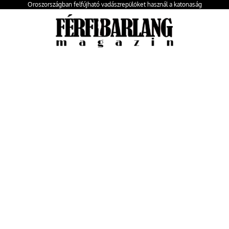
Oroszországban felfújható vadászrepülőket használ a katonaság