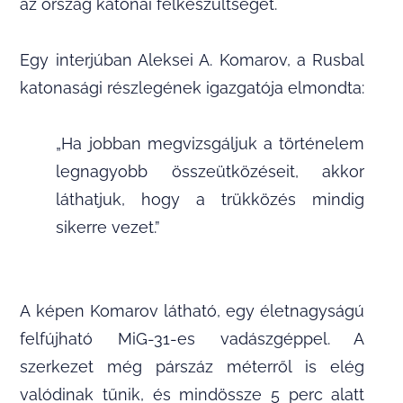
az ország katonai felkészültségét.
Egy interjúban Aleksei A. Komarov, a Rusbal
katonasági részlegének igazgatója elmondta:
„Ha jobban megvizsgáljuk a történelem
legnagyobb összeütközéseit, akkor
láthatjuk, hogy a trükközés mindig
sikerre vezet.”
A képen Komarov látható, egy életnagyságú
felfújható MiG-31-es vadászgéppel. A
szerkezet még párszáz méterről is elég
valódinak tűnik, és mindössze 5 perc alatt