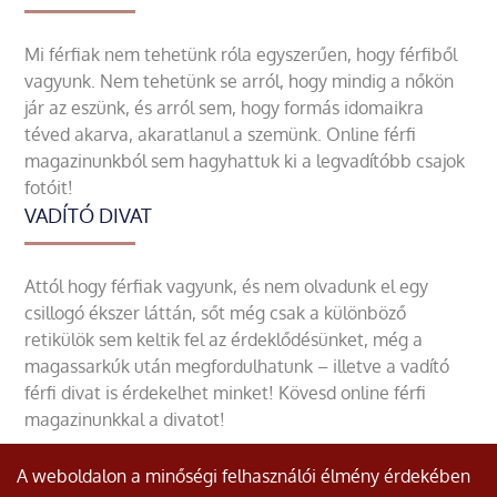
Mi férfiak nem tehetünk róla egyszerűen, hogy férfiből
vagyunk. Nem tehetünk se arról, hogy mindig a nőkön
jár az eszünk, és arról sem, hogy formás idomaikra
téved akarva, akaratlanul a szemünk. Online férfi
magazinunkból sem hagyhattuk ki a legvadítóbb csajok
fotóit!
VADÍTÓ DIVAT
Attól hogy férfiak vagyunk, és nem olvadunk el egy
csillogó ékszer láttán, sőt még csak a különböző
retikülök sem keltik fel az érdeklődésünket, még a
magassarkúk után megfordulhatunk – illetve a vadító
férfi divat is érdekelhet minket! Kövesd online férfi
magazinunkkal a divatot!
A weboldalon a minőségi felhasználói élmény érdekében