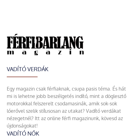
VADÍTÓ VERDÁK
Egy magazin csak férfiaknak, csupa pasis téma. És hát
mi is lehetne jobb beszélgetés indító, mint a döglesztő
motorokkal felszerelt csodamasinák, amik sok-sok
lóerővel szelik stílusosan az utakat? Vadító verdákat
nézegetnél? Itt az online férfi magazinunk, kövesd az
újdonságokat!
VADÍTÓ NŐK