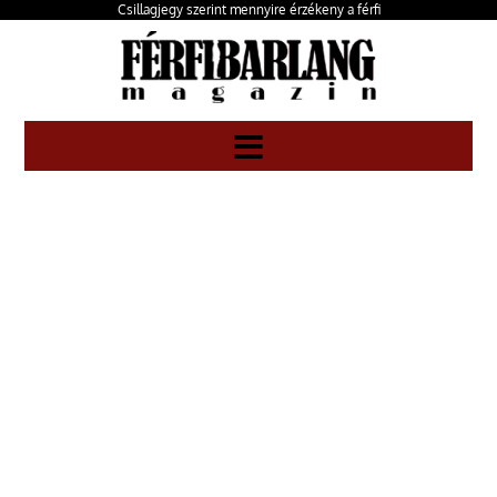
Csillagjegy szerint mennyire érzékeny a férfi