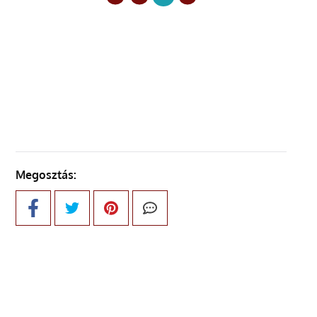
ELŐZŐ OLDAL
KÖVETKEZŐ OLDAL
Megosztás: