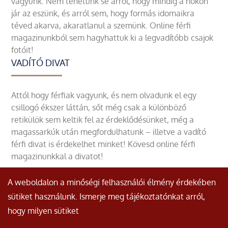
vagyunk. Nem tehetünk se arról, hogy mindig a nőkön
jár az eszünk, és arról sem, hogy formás idomaikra
téved akarva, akaratlanul a szemünk. Online férfi
magazinunkból sem hagyhattuk ki a legvadítóbb csajok
fotóit!
VADÍTÓ DIVAT
Attól hogy férfiak vagyunk, és nem olvadunk el egy
csillogó ékszer láttán, sőt még csak a különböző
retikülök sem keltik fel az érdeklődésünket, még a
magassarkúk után megfordulhatunk – illetve a vadító
férfi divat is érdekelhet minket! Kövesd online férfi
magazinunkkal a divatot!
A weboldalon a minőségi felhasználói élmény érdekében
sütiket használunk. Ismerje meg tájékoztatónkat arról,
hogy milyen sütiket
© Minden jog fenntartva.