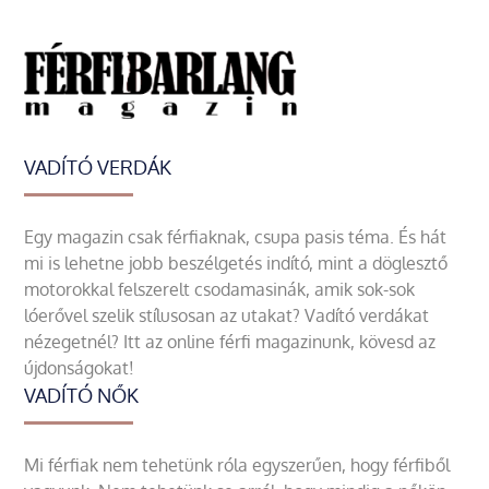
VADÍTÓ VERDÁK
Egy magazin csak férfiaknak, csupa pasis téma. És hát
mi is lehetne jobb beszélgetés indító, mint a döglesztő
motorokkal felszerelt csodamasinák, amik sok-sok
lóerővel szelik stílusosan az utakat? Vadító verdákat
nézegetnél? Itt az online férfi magazinunk, kövesd az
újdonságokat!
VADÍTÓ NŐK
Mi férfiak nem tehetünk róla egyszerűen, hogy férfiből