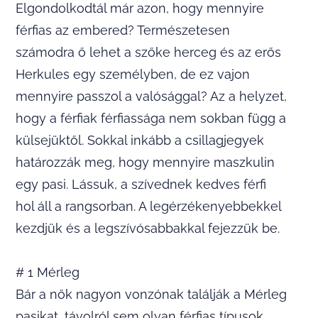
Elgondolkodtál már azon, hogy mennyire
férfias az embered? Természetesen
számodra ő lehet a szőke herceg és az erős
Herkules egy személyben, de ez vajon
mennyire passzol a valósággal? Az a helyzet,
hogy a férfiak férfiassága nem sokban függ a
külsejüktől. Sokkal inkább a csillagjegyek
határozzák meg, hogy mennyire maszkulin
egy pasi. Lássuk, a szívednek kedves férfi
hol áll a rangsorban. A legérzékenyebbekkel
kezdjük és a legszívósabbakkal fejezzük be.
# 1 Mérleg
Bár a nők nagyon vonzónak találják a Mérleg
pasikat, távolról sem olyan férfias típusok.