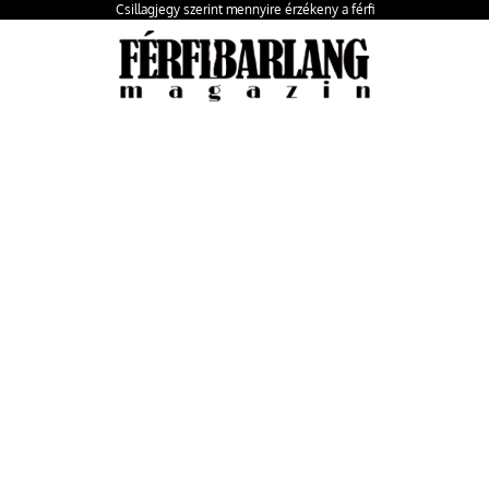
Csillagjegy szerint mennyire érzékeny a férfi