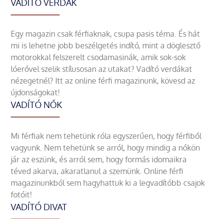
VADÍTÓ VERDÁK
Egy magazin csak férfiaknak, csupa pasis téma. És hát
mi is lehetne jobb beszélgetés indító, mint a döglesztő
motorokkal felszerelt csodamasinák, amik sok-sok
lóerővel szelik stílusosan az utakat? Vadító verdákat
nézegetnél? Itt az online férfi magazinunk, kövesd az
újdonságokat!
VADÍTÓ NŐK
Mi férfiak nem tehetünk róla egyszerűen, hogy férfiből
vagyunk. Nem tehetünk se arról, hogy mindig a nőkön
jár az eszünk, és arról sem, hogy formás idomaikra
téved akarva, akaratlanul a szemünk. Online férfi
magazinunkból sem hagyhattuk ki a legvadítóbb csajok
fotóit!
VADÍTÓ DIVAT