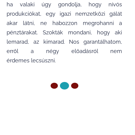
ha valaki úgy gondolja, hogy nívós
produkciókat, egy igazi nemzetközi gálát
akar látni, ne habozzon megrohanni a
pénztárakat. Szokták mondani, hogy aki
lemarad, az kimarad. Nos garantálhatom,
erről a négy előadásról nem
érdemes lecsúszni.
ELŐZŐ OLDAL
KÖVETKEZŐ OLDAL