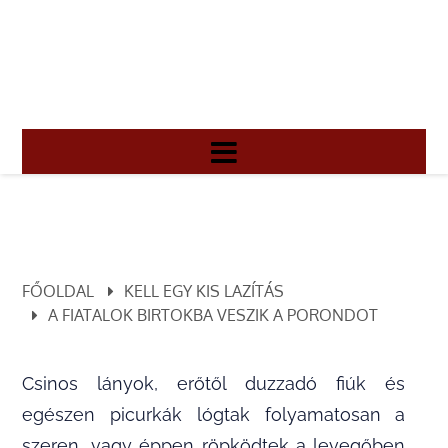
FŐOLDAL
KELL EGY KIS LAZÍTÁS
A FIATALOK BIRTOKBA VESZIK A PORONDOT
Csinos lányok, erőtől duzzadó fiúk és
egészen picurkák lógtak folyamatosan a
szeren, vagy éppen röpködtek a levegőben