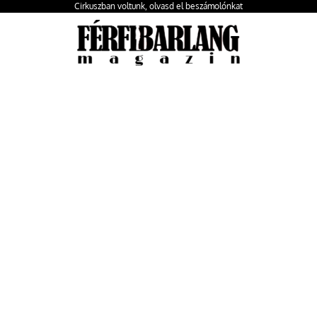
Cirkuszban voltunk, olvasd el beszámolónkat