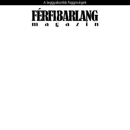
A leggyakoribb függőségek