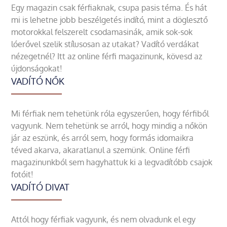
Egy magazin csak férfiaknak, csupa pasis téma. És hát
mi is lehetne jobb beszélgetés indító, mint a döglesztő
motorokkal felszerelt csodamasinák, amik sok-sok
lóerővel szelik stílusosan az utakat? Vadító verdákat
nézegetnél? Itt az online férfi magazinunk, kövesd az
újdonságokat!
VADÍTÓ NŐK
Mi férfiak nem tehetünk róla egyszerűen, hogy férfiből
vagyunk. Nem tehetünk se arról, hogy mindig a nőkön
jár az eszünk, és arról sem, hogy formás idomaikra
téved akarva, akaratlanul a szemünk. Online férfi
magazinunkból sem hagyhattuk ki a legvadítóbb csajok
fotóit!
VADÍTÓ DIVAT
Attól hogy férfiak vagyunk, és nem olvadunk el egy