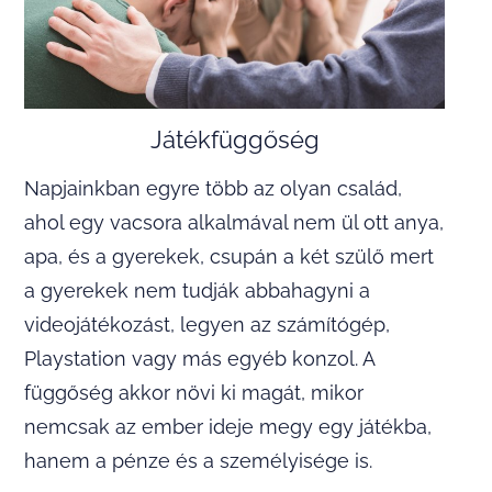
Játékfüggőség
Napjainkban egyre több az olyan család,
ahol egy vacsora alkalmával nem ül ott anya,
apa, és a gyerekek, csupán a két szülő mert
a gyerekek nem tudják abbahagyni a
videojátékozást, legyen az számítógép,
Playstation vagy más egyéb konzol. A
függőség akkor növi ki magát, mikor
nemcsak az ember ideje megy egy játékba,
hanem a pénze és a személyisége is.