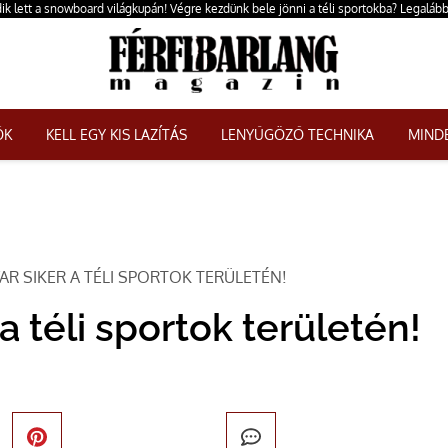
k lett a snowboard világkupán! Végre kezdünk bele jönni a téli sportokba? Legalábbi
ŐK
KELL EGY KIS LAZÍTÁS
LENYŰGÖZŐ TECHNIKA
MINDE
R SIKER A TÉLI SPORTOK TERÜLETÉN!
 téli sportok területén!