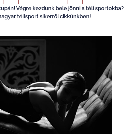
upán! Végre kezdünk bele jönni a téli sportokba?
magyar télisport sikerről cikkünkben!