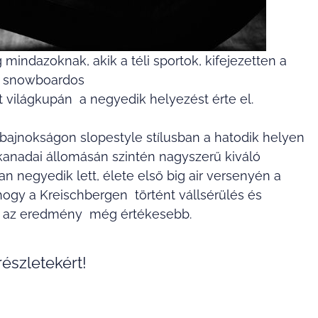
indazoknak, akik a téli sportok, kifejezetten a
r snowboardos
ilágkupán a negyedik helyezést érte el.
bajnokságon slopestyle stílusban a hatodik helyen
kanadai állomásán szintén nagyszerű kiváló
 negyedik lett, élete első big air versenyén a
hogy a Kreischbergen történt vállsérülés és
így az eredmény még értékesebb.
észletekért!