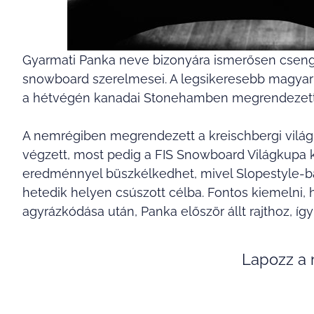
Gyarmati Panka neve bizonyára ismerősen cseng m
snowboard szerelmesei. A legsikeresebb magya
a hétvégén kanadai Stonehamben megrendezett v
A nemrégiben megrendezett a kreischbergi világ
végzett, most pedig a FIS Snowboard Világkupa 
eredménnyel büszkélkedhet, mivel Slopestyle-ban
hetedik helyen csúszott célba. Fontos kiemelni, 
agyrázkódása után, Panka először állt rajthoz, 
Lapozz a r