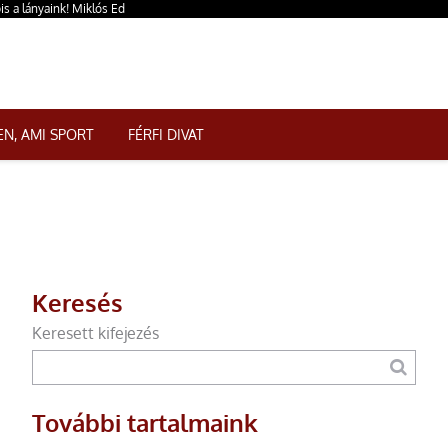
s a lányaink! Miklós Ed
N, AMI SPORT
FÉRFI DIVAT
Keresés
Keresett kifejezés
További tartalmaink