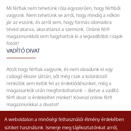
Mi férfiak nem tehetünk róla egyszerűen, hogy férfiből
vagyunk. Nem tehetünk se arról, hogy mindig a nőkön
jár az eszünk, és arról sem, hogy formás idomaikra
téved akarva, akaratlanul a szemünk. Online férfi
magazinunkból sem hagyhattuk ki a legvadítóbb csajok
fotóit!
VADÍTÓ DIVAT
Attól hogy férfiak vagyunk, és nem olvadunk el egy
csillogó ékszer láttán, sőt még csak a különböző
retikülök sem keltik fel az érdeklődésünket, még a
magassarkúk után megfordulhatunk – illetve a vadító
férfi divat is érdekelhet minket! Kövesd online férfi
magazinunkkal a divatot!
A weboldalon a minőségi felhasználói élmény érdekében
sütiket használunk. Ismerje meg tájékoztatónkat arról,