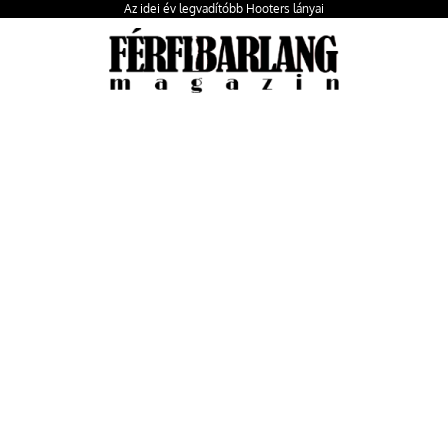
Az idei év legvadítóbb Hooters lányai