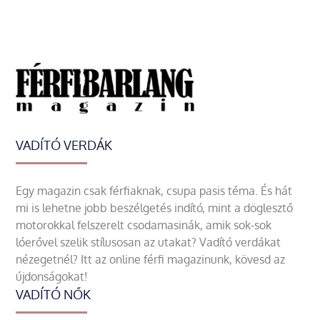
VADÍTÓ VERDÁK
Egy magazin csak férfiaknak, csupa pasis téma. És hát
mi is lehetne jobb beszélgetés indító, mint a döglesztő
motorokkal felszerelt csodamasinák, amik sok-sok
lóerővel szelik stílusosan az utakat? Vadító verdákat
nézegetnél? Itt az online férfi magazinunk, kövesd az
újdonságokat!
VADÍTÓ NŐK