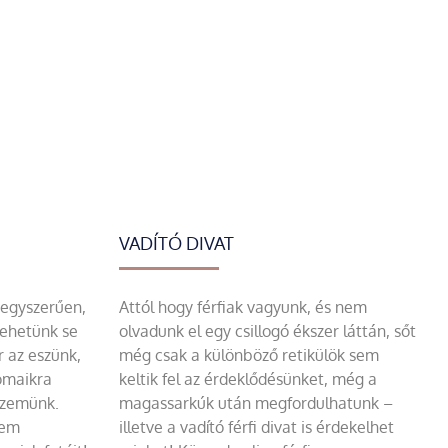
VADÍTÓ DIVAT
 egyszerűen,
Attól hogy férfiak vagyunk, és nem
tehetünk se
olvadunk el egy csillogó ékszer láttán, sőt
r az eszünk,
még csak a különböző retikülök sem
omaikra
keltik fel az érdeklődésünket, még a
szemünk.
magassarkúk után megfordulhatunk –
sem
illetve a vadító férfi divat is érdekelhet