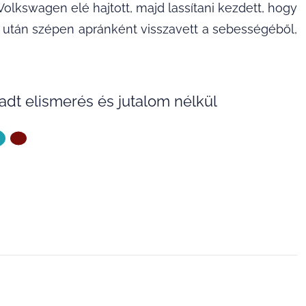
Volkswagen elé hajtott, majd lassítani kezdett, hogy
Ez után szépen apránként visszavett a sebességéből,
dt elismerés és jutalom nélkül
ZŐ OLDAL