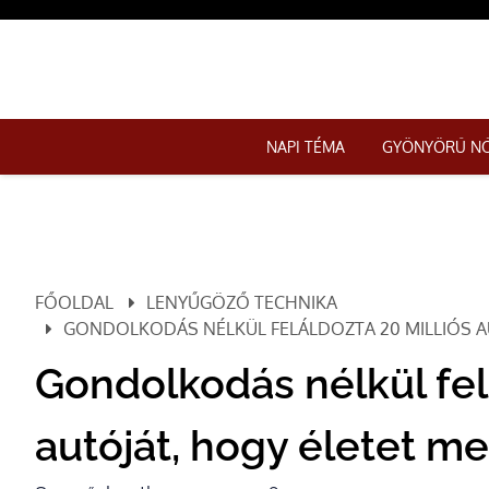
NAPI TÉMA
GYÖNYÖRŰ N
FŐOLDAL
LENYŰGÖZŐ TECHNIKA
GONDOLKODÁS NÉLKÜL FELÁLDOZTA 20 MILLIÓS A
Gondolkodás nélkül fel
autóját, hogy életet m