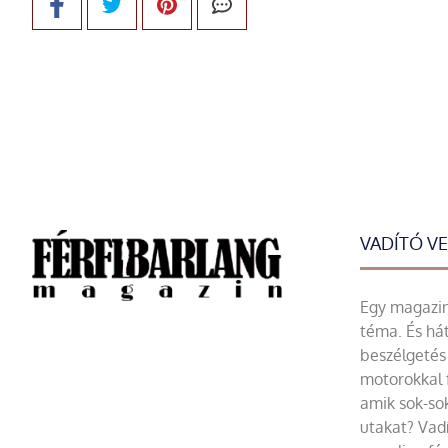
VADÍTÓ V
Egy magazin 
téma. És hát
beszélgetés 
motorokkal 
amik sok-sok
utakat? Vadí