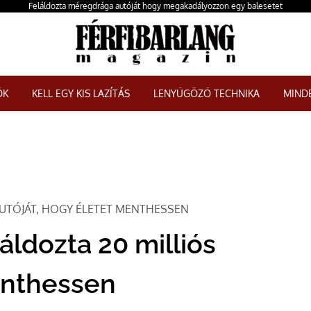
Feláldozta méregdrága autóját hogy megakadályozzon egy balesetet
ŐK
KELL EGY KIS LAZÍTÁS
LENYŰGÖZŐ TECHNIKA
MINDE
UTÓJÁT, HOGY ÉLETET MENTHESSEN
áldozta 20 milliós
enthessen