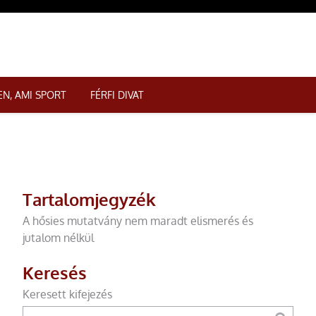
N, AMI SPORT
FÉRFI DIVAT
Tartalomjegyzék
A hősies mutatvány nem maradt elismerés és
jutalom nélkül
Keresés
Keresett kifejezés