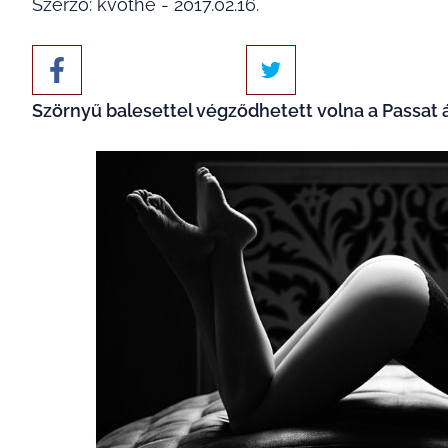
Szerző: kvothe - 2017.02.16.
Szörnyű balesettel végződhetett volna a Passat 