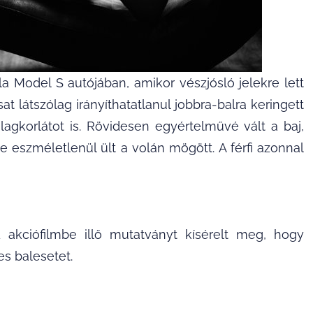
a Model S autójában, amikor vészjósló jelekre lett
 látszólag irányíthatatlanul jobbra-balra keringett
lagkorlátot is. Rövidesen egyértelművé vált a baj,
e eszméletlenül ült a volán mögött. A férfi azonnal
d akciófilmbe illő mutatványt kísérelt meg, hogy
s balesetet.