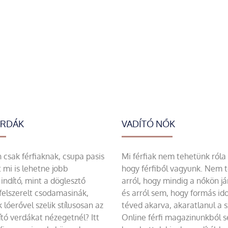
ERDÁK
VADÍTÓ NŐK
csak férfiaknak, csupa pasis
Mi férfiak nem tehetünk róla
 mi is lehetne jobb
hogy férfiből vagyunk. Nem 
indító, mint a döglesztő
arról, hogy mindig a nőkön já
felszerelt csodamasinák,
és arról sem, hogy formás id
 lóerővel szelik stílusosan az
téved akarva, akaratlanul a 
tó verdákat nézegetnél? Itt
Online férfi magazinunkból 