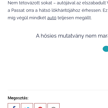
Nem tétovázott sokat – autójával az elszabadult 
a Passat orra a hátsó lökhárítójához érhessen. 
míg végül mindkét
autó
teljesen megállt.
A hősies mutatvány nem mara
KÖVETKE
Megosztás: