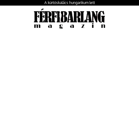
A kürtőskalács hungarikum lett