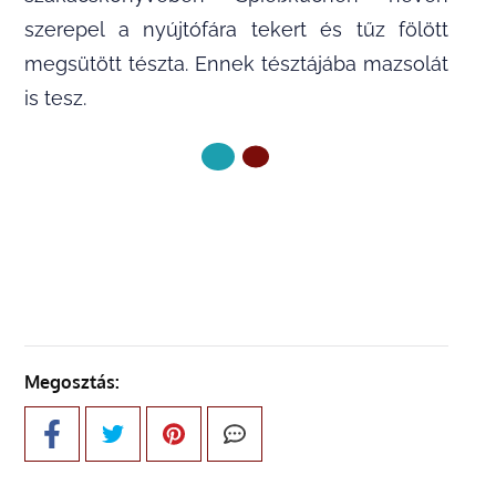
szerepel a nyújtófára tekert és tűz fölött
megsütött tészta. Ennek tésztájába mazsolát
is tesz.
KÖVETKEZŐ OLDAL
Megosztás: