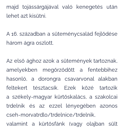
majd tojássárgájával való kenegetés után
lehet azt kisütni.
A 16. században a süteménycsalád fejlődése
három ágra oszlott.
Az első ághoz azok a sütemények tartoznak,
amelyekben megőrződött a fentebbihez
hasonló, a dorongra csavarvonal alakban
feltekert tésztacsík. Ezek közé tartozik
a székely-magyar kürtőskalács, a szakolcai
trdelnik és az ezzel lényegében azonos
cseh-morvatrdlo/trdelnice/trdelnik,
valamint a kürtősfánk (vagy olajban sült