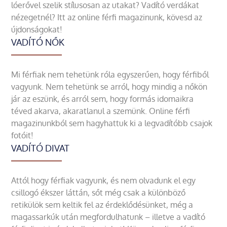
lóerővel szelik stílusosan az utakat? Vadító verdákat
nézegetnél? Itt az online férfi magazinunk, kövesd az
újdonságokat!
VADÍTÓ NŐK
Mi férfiak nem tehetünk róla egyszerűen, hogy férfiből
vagyunk. Nem tehetünk se arról, hogy mindig a nőkön
jár az eszünk, és arról sem, hogy formás idomaikra
téved akarva, akaratlanul a szemünk. Online férfi
magazinunkból sem hagyhattuk ki a legvadítóbb csajok
fotóit!
VADÍTÓ DIVAT
Attól hogy férfiak vagyunk, és nem olvadunk el egy
csillogó ékszer láttán, sőt még csak a különböző
retikülök sem keltik fel az érdeklődésünket, még a
magassarkúk után megfordulhatunk – illetve a vadító