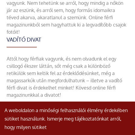
vagyunk. Nem tehetünk se arról, hogy mindig a nőkön
jár az eszünk, és arról sem, hogy formás idomaikra
téved akarva, akaratlanul a szemünk. Online férfi
magazinunkból sem hagyhattuk ki a legvadítóbb csajok
fotóit!
VADÍTÓ DIVAT
Attól hogy férfiak vagyunk, és nem olvadunk el egy
csillogó ékszer láttán, sőt még csak a különböző
retikülök sem keltik fel az érdeklődésünket, még a
magassarkúk után megfordulhatunk – illetve a vadító
férfi divat is érdekelhet minket! Kövesd online férfi
magazinunkkal a divatot!
A weboldalon a minőségi felhasználói élmény érdekében
sütiket használunk. Ismerje meg tájékoztatónkat arról,
hogy milyen sütiket
© Minden jog fenntartva.