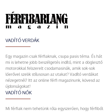
VADÍTÓ VERDÁK
Egy magazin csak férfiaknak, csupa pasis téma. És hát
mi is lehetne jobb beszélgetés indító, mint a döglesztő
motorokkal felszerelt csodamasinák, amik sok-sok
lóerővel szelik stílusosan az utakat? Vadító verdákat
nézegetnél? Itt az online férfi magazinunk, kövesd az
újdonságokat!
VADÍTÓ NŐK
Mi férfiak nem tehetünk róla egyszerűen, hogy férfiből