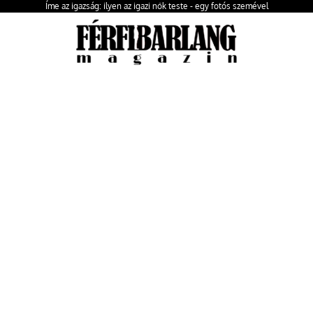
Íme az igazság: ilyen az igazi nők teste - egy fotós szemével