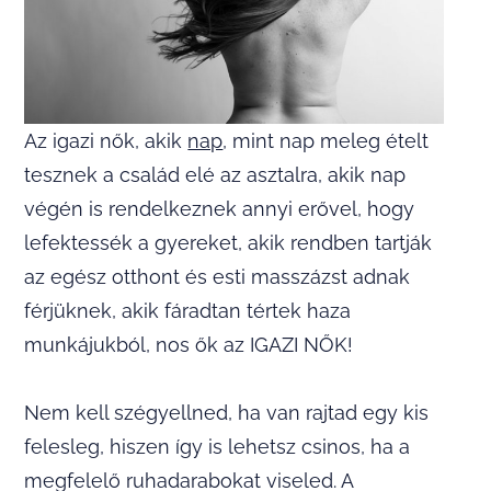
Az igazi nők, akik
nap
, mint nap meleg ételt
tesznek a család elé az asztalra, akik nap
végén is rendelkeznek annyi erővel, hogy
lefektessék a gyereket, akik rendben tartják
az egész otthont és esti masszázst adnak
férjüknek, akik fáradtan tértek haza
munkájukból, nos ők az IGAZI NŐK!
Nem kell szégyellned, ha van rajtad egy kis
felesleg, hiszen így is lehetsz csinos, ha a
megfelelő ruhadarabokat viseled. A