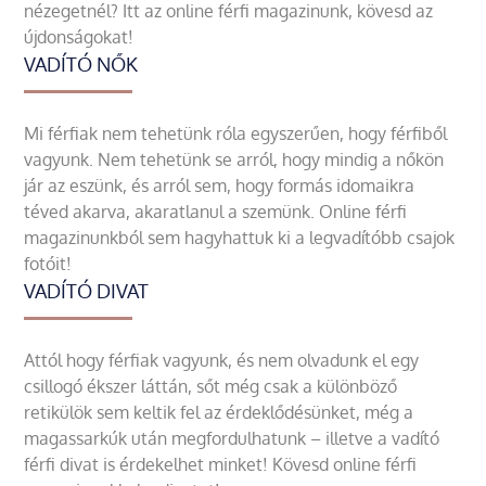
nézegetnél? Itt az online férfi magazinunk, kövesd az
újdonságokat!
VADÍTÓ NŐK
Mi férfiak nem tehetünk róla egyszerűen, hogy férfiből
vagyunk. Nem tehetünk se arról, hogy mindig a nőkön
jár az eszünk, és arról sem, hogy formás idomaikra
téved akarva, akaratlanul a szemünk. Online férfi
magazinunkból sem hagyhattuk ki a legvadítóbb csajok
fotóit!
VADÍTÓ DIVAT
Attól hogy férfiak vagyunk, és nem olvadunk el egy
csillogó ékszer láttán, sőt még csak a különböző
retikülök sem keltik fel az érdeklődésünket, még a
magassarkúk után megfordulhatunk – illetve a vadító
férfi divat is érdekelhet minket! Kövesd online férfi