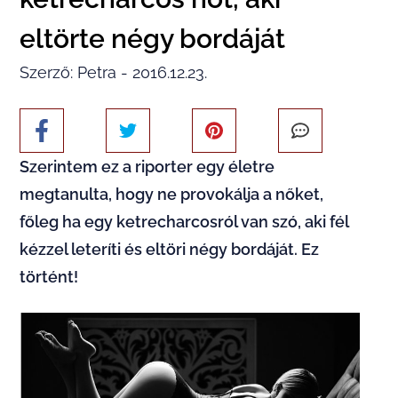
eltörte négy bordáját
Szerző: Petra - 2016.12.23.
Szerintem ez a
riporter
egy életre
megtanulta, hogy ne
provokálja
a
nőket
,
főleg ha egy
ketrecharcosról
van szó, aki fél
kézzel leteríti és eltöri négy
bordáját
. Ez
történt!