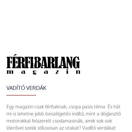
VADÍTÓ VERDÁK
Egy magazin csak férfiaknak, csupa pasis téma. És hát
mi is lehetne jobb beszélgetés indító, mint a döglesztő
motorokkal felszerelt csodamasinák, amik sok-sok
lóerővel szelik stílusosan az utakat? Vadító verdákat