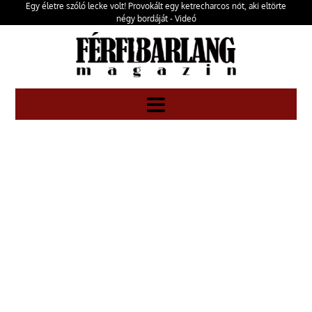
Egy életre szóló lecke volt! Provokált egy ketrecharcos nőt, aki eltörte
négy bordáját - Videó