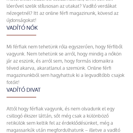
lóerővel szelik stílusosan az utakat? Vadító verdákat
nézegetnél? Itt az online férfi magazinunk, kövesd az
újdonságokat!
VADÍTÓ NŐK
Mi férfiak nem tehetünk róla egyszerűen, hogy férfiből
vagyunk. Nem tehetünk se arról, hogy mindig a nőkön
jár az eszünk, és arról sem, hogy formás idomaikra
téved akarva, akaratlanul a szemünk. Online férfi
magazinunkból sem hagyhattuk ki a legvadítóbb csajok
fotóit!
VADÍTÓ DIVAT
Attól hogy férfiak vagyunk, és nem olvadunk el egy
csillogó ékszer láttán, sőt még csak a különböző
retikülök sem keltik fel az érdeklődésünket, még a
magassarkúk után megfordulhatunk – illetve a vadító