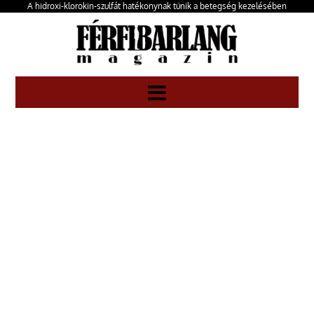
A hidroxi-klorokin-szulfát hatékonynak tűnik a betegség kezelésében