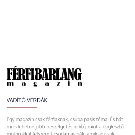
VADÍTÓ VERDÁK
Egy magazin csak férfiaknak, csupa pasis téma. És hát
mi is lehetne jobb beszélgetés indító, mint a döglesztő
motorokkal felszerelt csodamasinák, amik sok-sok