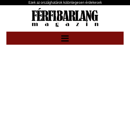
Ezek az országhatárok különlegesen érdekesek