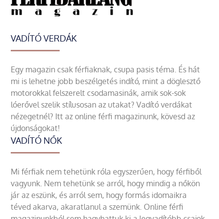
VADÍTÓ VERDÁK
Egy magazin csak férfiaknak, csupa pasis téma. És hát
mi is lehetne jobb beszélgetés indító, mint a döglesztő
motorokkal felszerelt csodamasinák, amik sok-sok
lóerővel szelik stílusosan az utakat? Vadító verdákat
nézegetnél? Itt az online férfi magazinunk, kövesd az
újdonságokat!
VADÍTÓ NŐK
Mi férfiak nem tehetünk róla egyszerűen, hogy férfiből
vagyunk. Nem tehetünk se arról, hogy mindig a nőkön
jár az eszünk, és arról sem, hogy formás idomaikra
téved akarva, akaratlanul a szemünk. Online férfi
magazinunkból sem hagyhattuk ki a legvadítóbb csajok