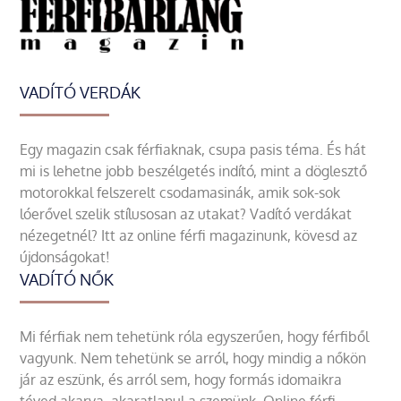
VADÍTÓ VERDÁK
Egy magazin csak férfiaknak, csupa pasis téma. És hát
mi is lehetne jobb beszélgetés indító, mint a döglesztő
motorokkal felszerelt csodamasinák, amik sok-sok
lóerővel szelik stílusosan az utakat? Vadító verdákat
nézegetnél? Itt az online férfi magazinunk, kövesd az
újdonságokat!
VADÍTÓ NŐK
Mi férfiak nem tehetünk róla egyszerűen, hogy férfiből
vagyunk. Nem tehetünk se arról, hogy mindig a nőkön
jár az eszünk, és arról sem, hogy formás idomaikra
téved akarva, akaratlanul a szemünk. Online férfi