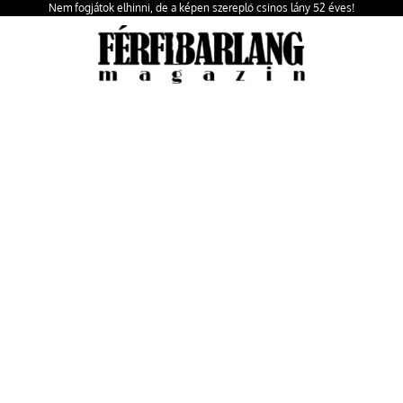
Nem fogjátok elhinni, de a képen szereplő csinos lány 52 éves!