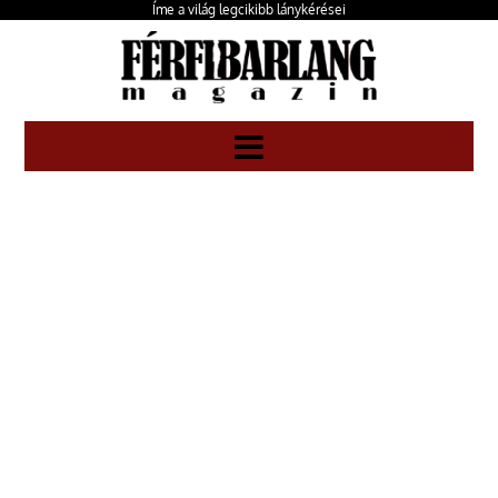
Íme a világ legcikibb lánykérései