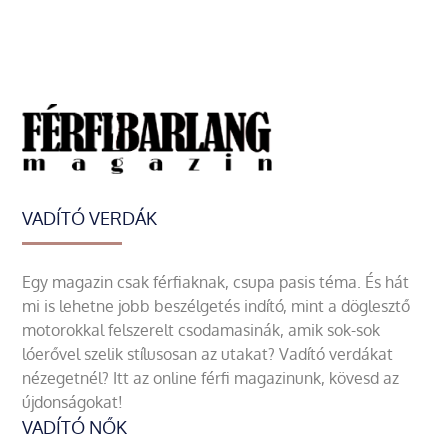
VADÍTÓ VERDÁK
Egy magazin csak férfiaknak, csupa pasis téma. És hát
mi is lehetne jobb beszélgetés indító, mint a döglesztő
motorokkal felszerelt csodamasinák, amik sok-sok
lóerővel szelik stílusosan az utakat? Vadító verdákat
nézegetnél? Itt az online férfi magazinunk, kövesd az
újdonságokat!
VADÍTÓ NŐK