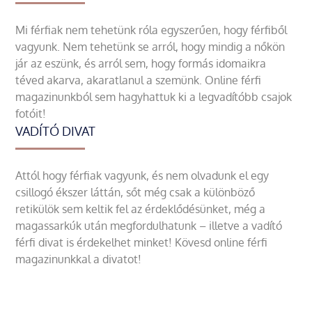
Mi férfiak nem tehetünk róla egyszerűen, hogy férfiből
vagyunk. Nem tehetünk se arról, hogy mindig a nőkön
jár az eszünk, és arról sem, hogy formás idomaikra
téved akarva, akaratlanul a szemünk. Online férfi
magazinunkból sem hagyhattuk ki a legvadítóbb csajok
fotóit!
VADÍTÓ DIVAT
Attól hogy férfiak vagyunk, és nem olvadunk el egy
csillogó ékszer láttán, sőt még csak a különböző
retikülök sem keltik fel az érdeklődésünket, még a
magassarkúk után megfordulhatunk – illetve a vadító
férfi divat is érdekelhet minket! Kövesd online férfi
magazinunkkal a divatot!