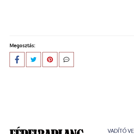
KÖVETKE
Megosztás:
VADÍTÓ V