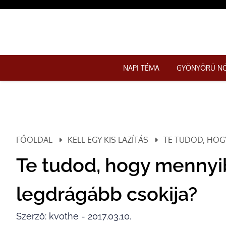
NAPI TÉMA
GYÖNYÖRŰ N
FŐOLDAL
KELL EGY KIS LAZÍTÁS
TE TUDOD, HOGY
Te tudod, hogy mennyib
legdrágább csokija?
Szerző: kvothe - 2017.03.10.