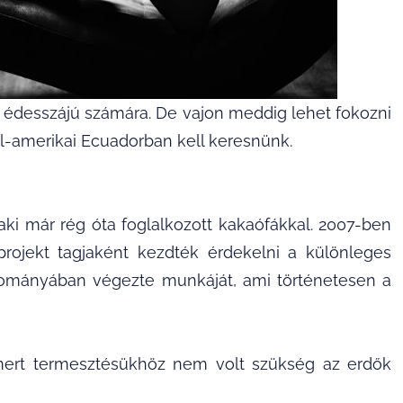
 édesszájú számára. De vajon meddig lehet fokozni
él-amerikai Ecuadorban kell keresnünk.
, aki már rég óta foglalkozott kakaófákkal. 2007-ben
rojekt tagjaként kezdték érdekelni a különleges
tományában végezte munkáját, ami történetesen a
, mert termesztésükhöz nem volt szükség az erdők