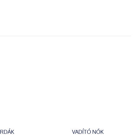
ZŐ OLDAL
ERDÁK
VADÍTÓ NŐK