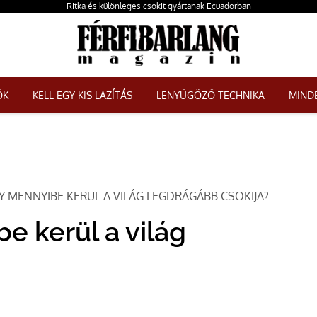
Ritka és különleges csokit gyártanak Ecuadorban
ŐK
KELL EGY KIS LAZÍTÁS
LENYŰGÖZŐ TECHNIKA
MINDE
 MENNYIBE KERÜL A VILÁG LEGDRÁGÁBB CSOKIJA?
e kerül a világ