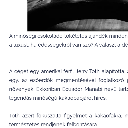
A minőségi csokoládé tökéletes ajándék minden
a luxust, ha édességekről van szó? A választ a d
A céget egy amerikai férfi, Jerry Toth alapította
egy, az esőerdők megmentésével foglalkozó p
növények. Ekkoriban Ecuador Manabí nevű tar
legendás minőségű kakaóbabjáról híres.
Toth azért fókuszálta figyelmét a kakaófákra
természetes rendjének felborítására.