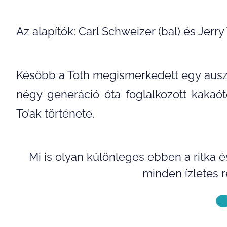
Az alapítók: Carl Schweizer (bal) és Jerry
Később a Toth megismerkedett egy ausztrá
négy generáció óta foglalkozott kakaót
To’ak története.
Mi is olyan különleges ebben a ritka 
minden ízletes r