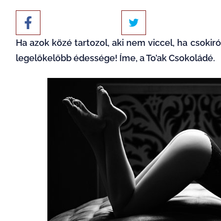
Ha azok közé tartozol, aki nem viccel, ha csokiró
legelőkelőbb édessége! Íme, a To’ak Csokoládé.