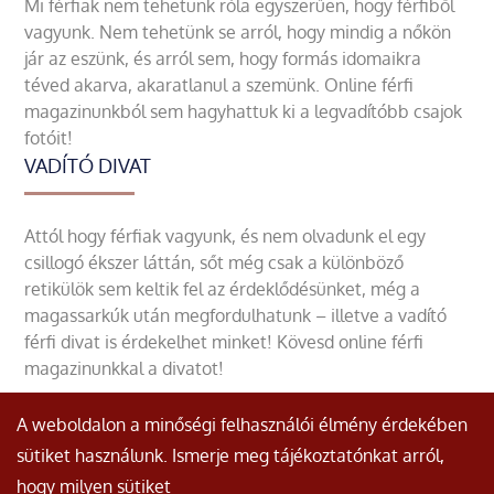
Mi férfiak nem tehetünk róla egyszerűen, hogy férfiből
vagyunk. Nem tehetünk se arról, hogy mindig a nőkön
jár az eszünk, és arról sem, hogy formás idomaikra
téved akarva, akaratlanul a szemünk. Online férfi
magazinunkból sem hagyhattuk ki a legvadítóbb csajok
fotóit!
VADÍTÓ DIVAT
Attól hogy férfiak vagyunk, és nem olvadunk el egy
csillogó ékszer láttán, sőt még csak a különböző
retikülök sem keltik fel az érdeklődésünket, még a
magassarkúk után megfordulhatunk – illetve a vadító
férfi divat is érdekelhet minket! Kövesd online férfi
magazinunkkal a divatot!
A weboldalon a minőségi felhasználói élmény érdekében
sütiket használunk. Ismerje meg tájékoztatónkat arról,
hogy milyen sütiket