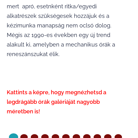
mert apró, esetnként ritka/egyedi
alkatrészek szükségesek hozzájuk és a
kézimunka manapság nem oclsó dolog.
Mégis az 1990-es években egy új trend
alakult ki, amelyben a mechanikus órák a
reneszánszukat élik.
Kattints a képre, hogy megnézhetsd a
legdrágább órák galériáját nagyob​b
méretben is!