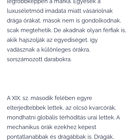
legfőbbképpen a márka. Egyesek a
luxuséletmód imádata miatt vásáriolnak
drága órákat, mások nem is gondolkodnak,
scak megtehetik. De akadnak olyan férfiak is,
akik hajszolják az egyediséget, így
vadásznak a különleges órákra,
sorszámozott darabokra.
A XIX. sz. második felében egyre
elterjedtebbek lettek, az olcsó kvarcórák,
mondhatni globális térhódítás urai lettek. A
mechanikus órák ezekhez képest
pontatlanabbak és drágábbak is. Drágák,