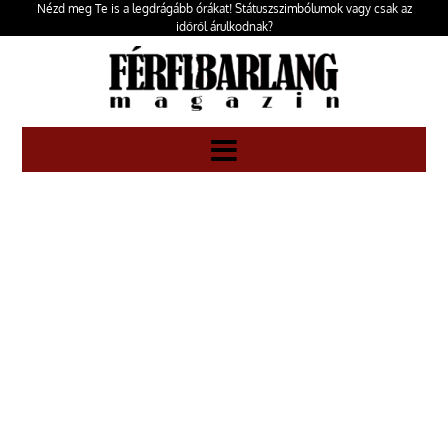
Nézd meg Te is a legdrágább órákat! Státuszszimbólumok vagy csak az
időről árulkodnak?