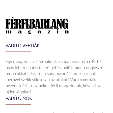
VADÍTÓ VERDÁK
Egy magazin csak férfiaknak, csupa pasis téma. És hát
mi is lehetne jobb beszélgetés indító, mint a döglesztő
motorokkal felszerelt csodamasinák, amik sok-sok
lóerővel szelik stílusosan az utakat? Vadító verdákat
nézegetnél? Itt az online férfi magazinunk, kövesd az
újdonságokat!
VADÍTÓ NŐK