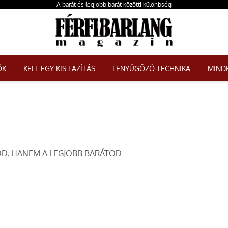
A barát és legjobb barát közötti különbség
ŐK
KELL EGY KIS LAZÍTÁS
LENYŰGÖZŐ TECHNIKA
MINDE
TOD, HANEM A LEGJOBB BARÁTOD