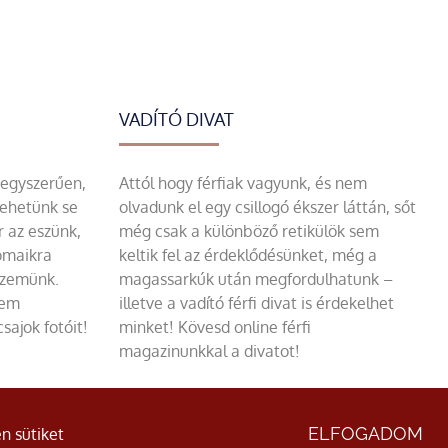
VADÍTÓ DIVAT
 egyszerűen,
Attól hogy férfiak vagyunk, és nem
tehetünk se
olvadunk el egy csillogó ékszer láttán, sőt
r az eszünk,
még csak a különböző retikülök sem
omaikra
keltik fel az érdeklődésünket, még a
szemünk.
magassarkúk után megfordulhatunk –
sem
illetve a vadító férfi divat is érdekelhet
sajok fotóit!
minket! Kövesd online férfi
magazinunkkal a divatot!
ÁSZF
|
Adatvédelmi nyilatkozat
ELFOGADOM
n sütiket