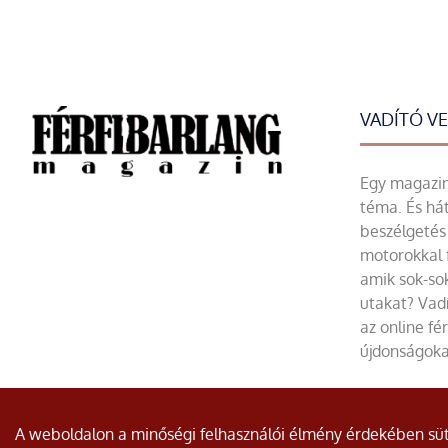
VADÍTÓ V
Egy magazin 
téma. És hát
beszélgetés 
motorokkal 
amik sok-sok
utakat? Vadí
az online fé
újdonságoka
© Minden jog fenntartva.
A weboldalon a minőségi felhasználói élmény érdekében süti