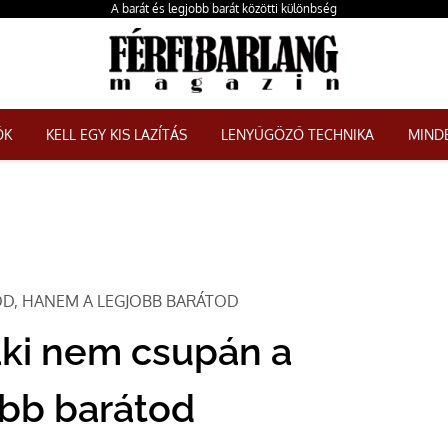
A barát és legjobb barát közötti különbség
ŐK
KELL EGY KIS LAZÍTÁS
LENYŰGÖZŐ TECHNIKA
MINDE
TOD, HANEM A LEGJOBB BARÁTOD
laki nem csupán a
obb barátod