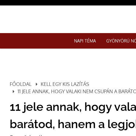
NAPI TÉMA
GYÖNYÖRŰ N
FŐOLDAL
KELL EGY KIS LAZÍTÁS
11 JELE ANNAK, HOGY VALAKI NEM CSUPÁN A BARÁ
11 jele annak, hogy va
barátod, hanem a legj