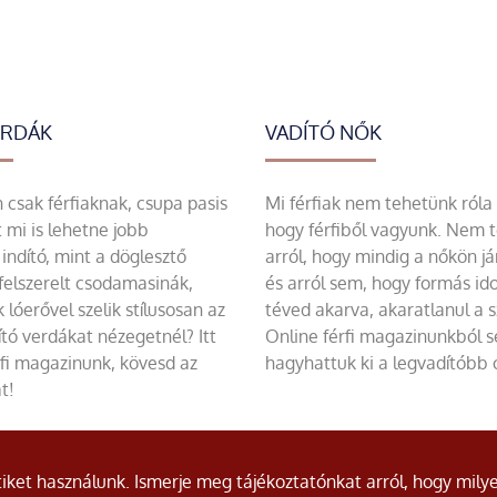
ERDÁK
VADÍTÓ NŐK
csak férfiaknak, csupa pasis
Mi férfiak nem tehetünk róla
 mi is lehetne jobb
hogy férfiből vagyunk. Nem 
indító, mint a döglesztő
arról, hogy mindig a nőkön já
felszerelt csodamasinák,
és arról sem, hogy formás id
 lóerővel szelik stílusosan az
téved akarva, akaratlanul a 
tó verdákat nézegetnél? Itt
Online férfi magazinunkból 
rfi magazinunk, kövesd az
hagyhattuk ki a legvadítóbb c
t!
ket használunk. Ismerje meg tájékoztatónkat arról, hogy milye