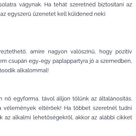
olatra vágynak. Ha tehát szeretnéd biztosítani az
 az egyszerű üzenetet kell küldened neki:
tethető, amire nagyon valószínű, hogy pozitív
gy nem csupán egy-egy paplappartyra jó a szemedben,
második alkalommal!
 nő egyforma, távol álljon tőlünk az általánosítás.
 a vélemények eltérőek! Ha többet szeretnél tudni
k az alkalmi lehetőségekről, akkor az alábbi cikket