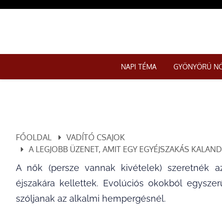
NAPI TÉMA
GYÖNYÖRŰ N
FŐOLDAL
VADÍTÓ CSAJOK
A LEGJOBB ÜZENET, AMIT EGY EGYÉJSZAKÁS KALA
A nők (persze vannak kivételek) szeretnék a
éjszakára kellettek. Evolúciós okokból egysze
szóljanak az alkalmi hempergésnél.