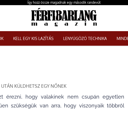
Így hozz össze magadnak egy második randevút
ŐK
KELL EGY KIS LAZÍTÁS
LENYŰGÖZŐ TECHNIKA
MINDE
ND UTÁN KÜLDHETSZ EGY NŐNEK
zt érezni, hogy valakinek nem csupán egyetlen
rűen szükségük van arra, hogy viszonyaik többről