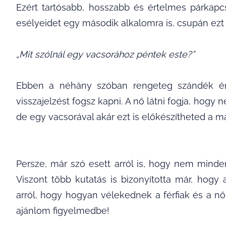
Ezért tartósabb, hosszabb és értelmes párkapcs
esélyeidet egy második alkalomra is, csupán ezt
„Mit szólnál egy vacsorához péntek este?”
Ebben a néhány szóban rengeteg szándék érez
visszajelzést fogsz kapni. A nő látni fogja, ho
de egy vacsorával akár ezt is előkészítheted a 
Persze, már szó esett arról is, hogy nem minden
Viszont több kutatás is bizonyította már, hogy
arról, hogy hogyan vélekednek a férfiak és a nő
ajánlom figyelmedbe!