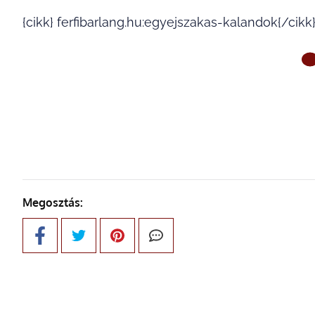
{cikk} ferfibarlang.hu:egyejszakas-kalandok{/cikk
ELŐ
Megosztás: